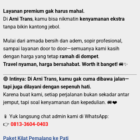
Layanan premium gak harus mahal.
Di
Arni Trans
, kamu bisa nikmatin
kenyamanan ekstra
tanpa bikin kantong jebol.
Mulai dari armada bersih dan adem, sopir profesional,
sampai layanan door to door—semuanya kami kasih
dengan harga yang tetap
ramah di dompet
.
Travel nyaman, harga bersahabat. Worth it banget!
🚐✨
🟢
Intinya:
Di Arni Trans, kamu gak cuma dibawa jalan—
tapi juga dilayani dengan sepenuh hati.
Karena buat kami, setiap perjalanan bukan sekadar antar
jemput, tapi soal kenyamanan dan kepedulian. 🚐❤️
📱 Yuk langsung chat admin kami di WhatsApp:
👉
0813-3604-0403
Paket Kilat Pemalang ke Pati