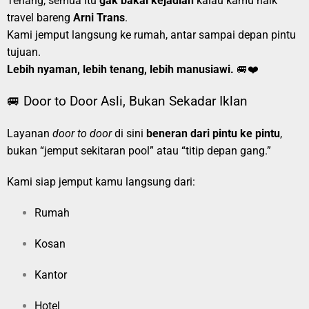
Tenang, semua itu
gak bakal kejadian
kalau kamu naik
travel bareng
Arni Trans
.
Kami jemput langsung ke rumah, antar sampai depan pintu
tujuan.
Lebih nyaman, lebih tenang, lebih manusiawi.
🚐❤️
🚐 Door to Door Asli, Bukan Sekadar Iklan
Layanan
door to door
di sini
beneran dari pintu ke pintu
,
bukan “jemput sekitaran pool” atau “titip depan gang.”
Kami siap jemput kamu langsung dari:
Rumah
Kosan
Kantor
Hotel