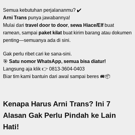
Semua kebutuhan perjalananmu? ✔️
Arni Trans
punya jawabannya!
Mulai dari
travel door to door
,
sewa Hiace/Elf
buat
ramean, sampai
paket kilat
buat kirim barang atau dokumen
penting—semuanya ada di sini.
Gak perlu ribet cari ke sana-sini.
🎯
Satu nomor WhatsApp, semua bisa diatur!
Langsung aja klik 👉
0813-3604-0403
Biar tim kami bantuin dari awal sampai beres 🚐📦
Kenapa Harus Arni Trans? Ini 7
Alasan Gak Perlu Pindah ke Lain
Hati!