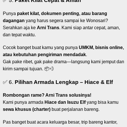
✅ 5.
Paket Kilat Cepat & Aman
Punya
paket kilat, dokumen penting, atau barang
dagangan
yang harus segera sampai ke Wonosari?
Serahkan aja ke
Arni Trans
. Kami siap antar cepat, aman,
dan tepat waktu.
Cocok banget buat kamu yang punya
UMKM, bisnis online,
atau kebutuhan pengiriman mendadak
.
Gak pake ribet, gak pake drama—langsung kami jemput dan
kirim sampai tujuan. 📦💨
✅ 6.
Pilihan Armada Lengkap – Hiace & Elf
Rombongan rame? Arni Trans solusinya!
Kami punya armada
Hiace dan Isuzu Elf
yang bisa kamu
sewa khusus (charter)
buat perjalanan bareng.
Pas banget buat acara keluarga besar, trip bareng kantor,