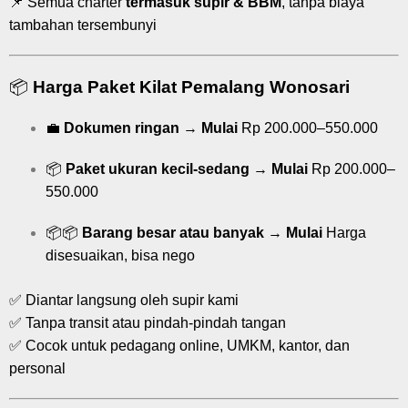
📌 Semua charter
termasuk supir & BBM
, tanpa biaya
tambahan tersembunyi
📦
Harga Paket Kilat Pemalang Wonosari
💼
Dokumen ringan
→
Mulai
Rp 200.000–550.000
📦
Paket ukuran kecil-sedang
→
Mulai
Rp 200.000–
550.000
📦📦
Barang besar atau banyak
→
Mulai
Harga
disesuaikan, bisa nego
✅ Diantar langsung oleh supir kami
✅ Tanpa transit atau pindah-pindah tangan
✅ Cocok untuk pedagang online, UMKM, kantor, dan
personal