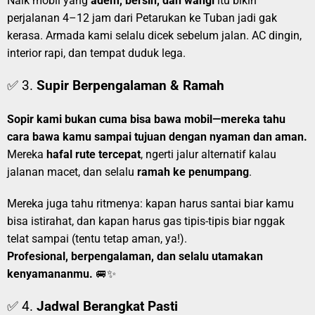
Naik mobil yang
adem, bersih, dan wangi
itu bikin
perjalanan 4–12 jam dari Petarukan ke Tuban jadi gak
kerasa. Armada kami selalu dicek sebelum jalan. AC dingin,
interior rapi, dan tempat duduk lega.
✅ 3.
Supir Berpengalaman & Ramah
Sopir kami bukan cuma bisa bawa mobil—mereka tahu
cara bawa kamu sampai tujuan dengan nyaman dan aman.
Mereka
hafal rute tercepat
, ngerti jalur alternatif kalau
jalanan macet, dan selalu
ramah ke penumpang
.
Mereka juga tahu ritmenya: kapan harus santai biar kamu
bisa istirahat, dan kapan harus gas tipis-tipis biar nggak
telat sampai (tentu tetap aman, ya!).
Profesional, berpengalaman, dan selalu utamakan
kenyamananmu.
🚐✨
✅ 4.
Jadwal Berangkat Pasti