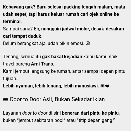
Kebayang gak? Baru selesai packing tengah malam, mata
udah sepet, tapi harus keluar rumah cari ojek online ke
terminal.
Sampai sana? Eh,
nungguin jadwal molor, desak-desakan
cari tempat duduk
.
Belum berangkat aja, udah bikin emosi. 😩
Tenang, semua itu
gak bakal kejadian
kalau kamu naik
travel bareng
Arni Trans
.
Kami jemput langsung ke rumah, antar sampai depan pintu
tujuan.
Lebih nyaman, lebih tenang, lebih manusiawi.
🚐❤️
🚐 Door to Door Asli, Bukan Sekadar Iklan
Layanan
door to door
di sini
beneran dari pintu ke pintu
,
bukan “jemput sekitaran pool” atau “titip depan gang.”