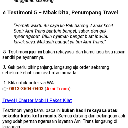
langganan sekarang.”
⭐ Testimoni 5 – Mbak Dita, Penumpang Travel
“Pernah waktu itu saya ke Pati bareng 2 anak kecil.
Supir Arni Trans bantuin banget, sabar, dan gak
nyetir ngebut. Bikin nyaman banget buat ibu-ibu
kayak saya. Makasih banget ya tim Arni Trans.”
💬 Testimoni jujur ini bukan rekayasa, dan kamu juga bisa rasain
sendiri pelayanannya.
🎯 Gak perlu pikir panjang, langsung aja order sekarang
sebelum kehabisan seat atau armada.
📱 Klik untuk order via WA:
👉
0813-3604-0403
(
Arni Trans
)
Travel | Charter Mobil | Paket Kilat
Testimoni yang kamu baca ini
bukan hasil rekayasa atau
sekadar kata-kata manis.
Semua datang dari pelanggan asli
yang udah pernah ngerasain layanan Arni Trans langsung di
lapangan.