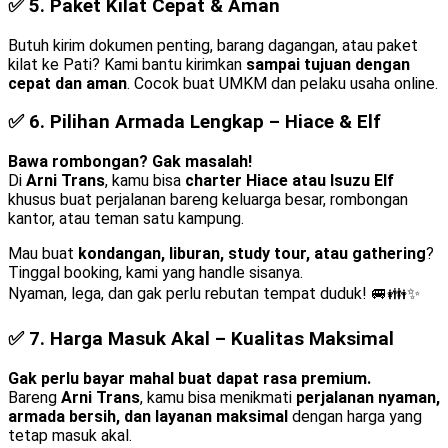
✅ 5.
Paket Kilat Cepat & Aman
Butuh kirim dokumen penting, barang dagangan, atau paket
kilat ke Pati? Kami bantu kirimkan
sampai tujuan dengan
cepat dan aman
. Cocok buat UMKM dan pelaku usaha online.
✅ 6.
Pilihan Armada Lengkap – Hiace & Elf
Bawa rombongan? Gak masalah!
Di
Arni Trans
, kamu bisa
charter Hiace atau Isuzu Elf
khusus buat perjalanan bareng keluarga besar, rombongan
kantor, atau teman satu kampung.
Mau buat
kondangan, liburan, study tour, atau gathering
?
Tinggal booking, kami yang handle sisanya.
Nyaman, lega, dan gak perlu rebutan tempat duduk! 🚐👪✨
✅ 7.
Harga Masuk Akal – Kualitas Maksimal
Gak perlu bayar mahal buat dapat rasa premium.
Bareng
Arni Trans
, kamu bisa menikmati
perjalanan nyaman,
armada bersih, dan layanan maksimal
dengan harga yang
tetap masuk akal.