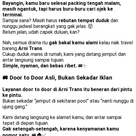
Bayangin, kamu baru selesai packing tengah malam,
masih ngantuk, tapi harus buru-buru cari ojek ke
terminal.
Sampai sana? Masih harus
rebutan tempat duduk
dan
nunggu jadwal berangkat yang gak jelas. 🤯
Belum jalan, udah capek duluan, kan?
Nah, semua drama itu
gak bakal kamu alami
kalau naik travel
bareng
Arni Trans
.
Cukup duduk manis di rumah, kami yang datang jemput dan
antar langsung sampai tujuan.
Simple, nyaman, dan bebas ribet.
🚐✨
🚐 Door to Door Asli, Bukan Sekadar Iklan
Layanan door to door di Arni Trans itu beneran dari pintu
ke pintu.
Bukan sekadar “jemput di sekitaran pool” atau “nanti nunggu di
ujung gang.”
Kami datang langsung ke alamat kamu, dan antar sampai
tepat di depan tujuan.
Gak setengah-setengah, karena kenyamanan kamu
nomor satu.
🚐🏠✅