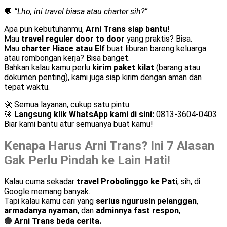
💬
“Lho, ini travel biasa atau charter sih?”
Apa pun kebutuhanmu,
Arni Trans siap bantu
!
Mau
travel reguler door to door
yang praktis? Bisa.
Mau
charter Hiace atau Elf
buat liburan bareng keluarga
atau rombongan kerja? Bisa banget.
Bahkan kalau kamu perlu
kirim paket kilat
(barang atau
dokumen penting), kami juga siap kirim dengan aman dan
tepat waktu.
🚀 Semua layanan, cukup satu pintu.
🎯
Langsung klik WhatsApp kami di sini:
0813-3604-0403
Biar kami bantu atur semuanya buat kamu!
Kenapa Harus Arni Trans? Ini 7 Alasan
Gak Perlu Pindah ke Lain Hati!
Kalau cuma sekadar
travel Probolinggo ke Pati
, sih, di
Google memang banyak.
Tapi kalau kamu cari yang
serius ngurusin pelanggan
,
armadanya nyaman
, dan
adminnya fast respon
,
🟢
Arni Trans beda cerita.