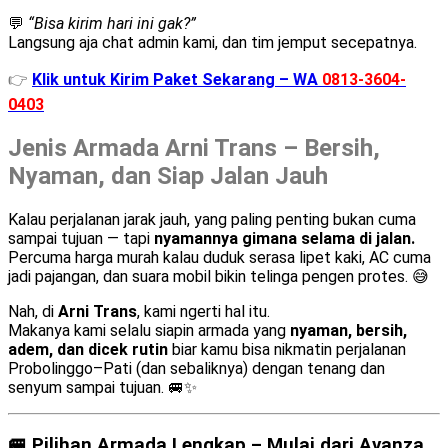
💬
“Bisa kirim hari ini gak?”
Langsung aja chat admin kami, dan tim jemput secepatnya.
👉
Klik untuk Kirim Paket Sekarang – WA
0813-3604-
0403
Jenis Armada Arni Trans – Bersih,
Nyaman, dan Siap Jalan Jauh
Kalau perjalanan jarak jauh, yang paling penting bukan cuma
sampai tujuan — tapi
nyamannya gimana selama di jalan.
Percuma harga murah kalau duduk serasa lipet kaki, AC cuma
jadi pajangan, dan suara mobil bikin telinga pengen protes. 😅
Nah, di
Arni Trans
, kami ngerti hal itu.
Makanya kami selalu siapin armada yang
nyaman, bersih,
adem, dan dicek rutin
biar kamu bisa nikmatin perjalanan
Probolinggo–Pati (dan sebaliknya) dengan tenang dan
senyum sampai tujuan. 🚐✨
🚐 Pilihan Armada Lengkap – Mulai dari Avanza