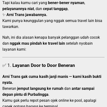
Tapi kalau kamu cari yang
bener-bener nyaman
,
pelayanannya niat
, dan
cepat tanggap
,
✨
Arni Trans jawabannya.
Kami punya keunggulan yang nggak semua travel lain bisa
tawarkan.
Nah, ini dia alasan kenapa banyak pelanggan udah cocok
dan
nggak mau pindah ke travel lain
setelah nyobain
layanan kami:
✅ 1.
Layanan Door to Door Beneran
Arni Trans gak cuma kasih janji manis — kami kasih bukti
nyata.
Beneran
jemput langsung ke rumah
dan
antar sampai
depan pintu di Purbalingga
.
Kamu gak perlu repot pesan ojek online ke pool, apalagi
capek gotong barang ke terminal.