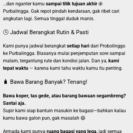
…dan nganter kamu
sampai titik tujuan akhir
di
Purbalingga. Gak repot pindah kendaraan, gak ribet cari
angkutan lagi. Semua tinggal duduk manis.
🕓 Jadwal Berangkat Rutin & Pasti
Kami punya jadwal berangkat
setiap hari
dari Probolinggo
ke Purbalingga. Biasanya mulai penjemputan sore sampai
malam, tergantung rute dan kondisi jalan. Dan ya,
kami
tepat waktu
— karena kami tahu waktu kamu itu penting.
🧳 Bawa Barang Banyak? Tenang!
Bawa koper, tas gede, atau barang bawaan segambreng?
Santai aja.
Supir kami siap bantuin masukin ke bagasi—bahkan kalau
kamu bawa galon pun, gak masalah 😄
Armada kami punya
ruang bagasi yang lega
, jadi semua