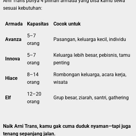
Arni Trans punya 4 pilihan armada yang bisa kamu sewa
sesuai kebutuhan:
Armada
Kapasitas
Cocok untuk
5–7
Avanza
Pasangan, keluarga kecil, individu
orang
5–7
Keluarga lebih besar, pebisnis, tamu
Innova
orang
penting
8–14
Rombongan keluarga, acara kerja,
Hiace
orang
wisata
12–20
Elf
Grup besar, ziarah, santri, gathering
orang
Naik Arni Trans, kamu gak cuma duduk nyaman—tapi juga
tenang sepanjang jalan.