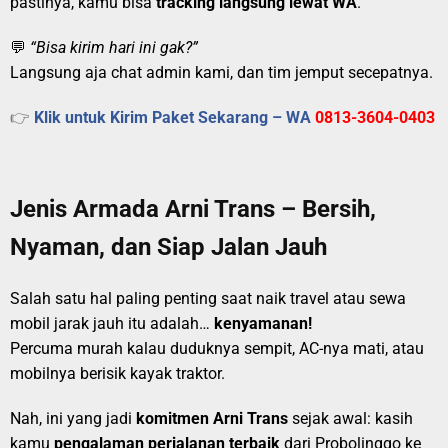
pastinya, kamu bisa
tracking langsung lewat WA
.
💬
“Bisa kirim hari ini gak?”
Langsung aja chat admin kami, dan tim jemput secepatnya.
👉
Klik untuk Kirim Paket Sekarang – WA
0813-3604-0403
Jenis Armada Arni Trans – Bersih,
Nyaman, dan Siap Jalan Jauh
Salah satu hal paling penting saat naik travel atau sewa
mobil jarak jauh itu adalah…
kenyamanan!
Percuma murah kalau duduknya sempit, AC-nya mati, atau
mobilnya berisik kayak traktor.
Nah, ini yang jadi
komitmen Arni Trans
sejak awal: kasih
kamu
pengalaman perjalanan terbaik
dari Probolinggo ke