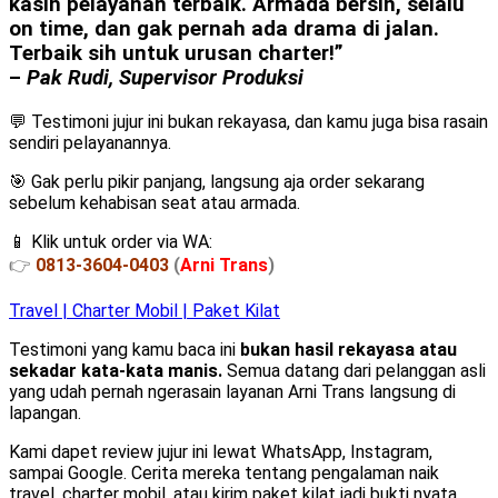
kasih pelayanan terbaik. Armada bersih, selalu
on time, dan gak pernah ada drama di jalan.
Terbaik sih untuk urusan charter!”
–
Pak Rudi, Supervisor Produksi
💬 Testimoni jujur ini bukan rekayasa, dan kamu juga bisa rasain
sendiri pelayanannya.
🎯 Gak perlu pikir panjang, langsung aja order sekarang
sebelum kehabisan seat atau armada.
📱 Klik untuk order via WA:
👉
0813-3604-0403
(
Arni Trans
)
Travel | Charter Mobil | Paket Kilat
Testimoni yang kamu baca ini
bukan hasil rekayasa atau
sekadar kata-kata manis.
Semua datang dari pelanggan asli
yang udah pernah ngerasain layanan Arni Trans langsung di
lapangan.
Kami dapet review jujur ini lewat WhatsApp, Instagram,
sampai Google. Cerita mereka tentang pengalaman naik
travel, charter mobil, atau kirim paket kilat jadi bukti nyata