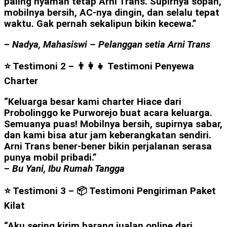
paling nyaman tetap Arni Trans. Supirnya sopan,
mobilnya bersih, AC-nya dingin, dan selalu tepat
waktu. Gak pernah sekalipun bikin kecewa.”
–
Nadya, Mahasiswi – Pelanggan setia Arni Trans
⭐ Testimoni 2 – 👨‍👩‍👧
Testimoni Penyewa
Charter
“Keluarga besar kami charter Hiace dari
Probolinggo ke Purworejo buat acara keluarga.
Semuanya puas! Mobilnya bersih, supirnya sabar,
dan kami bisa atur jam keberangkatan sendiri.
Arni Trans bener-bener bikin perjalanan serasa
punya mobil pribadi.”
–
Bu Yani, Ibu Rumah Tangga
⭐ Testimoni 3 –
📦 Testimoni Pengiriman Paket
Kilat
“Aku sering kirim barang jualan online dari