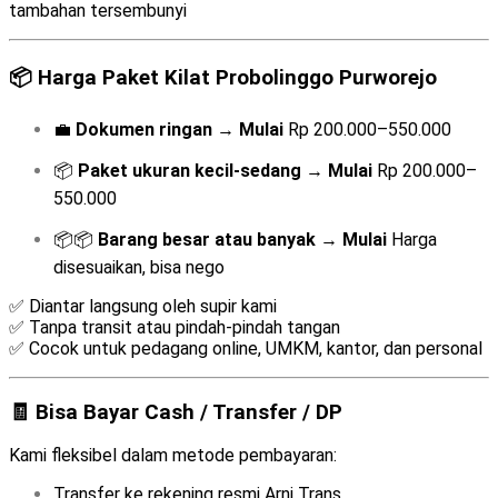
tambahan tersembunyi
📦
Harga Paket Kilat Probolinggo Purworejo
💼
Dokumen ringan
→
Mulai
Rp 200.000–550.000
📦
Paket ukuran kecil-sedang
→
Mulai
Rp 200.000–
550.000
📦📦
Barang besar atau banyak
→
Mulai
Harga
disesuaikan, bisa nego
✅ Diantar langsung oleh supir kami
✅ Tanpa transit atau pindah-pindah tangan
✅ Cocok untuk pedagang online, UMKM, kantor, dan personal
🧾 Bisa Bayar Cash / Transfer / DP
Kami fleksibel dalam metode pembayaran:
Transfer ke rekening resmi Arni Trans