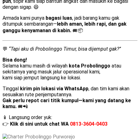
pun
, sopir kami siap bantuin angkat dan masukin ke bagasi
dengan sigap. 😄
Armada kami punya
bagasi luas
, jadi barang kamu gak
ditumpuk sembarangan—
lebih aman, lebih rapi, dan gak
ganggu kenyamanan di kabin.
🚐📦
💬
“Tapi aku di Probolinggo Timur, bisa dijemput gak?”
Bisa dong!
Selama kamu masih di wilayah
kota Probolinggo
atau
sekitarnya yang masuk jalur operasional kami,
kami siap jemput langsung ke lokasi.
Tinggal
kirim pin lokasi via WhatsApp
, dan tim kami akan
sesuaikan rute penjemputannya.
Gak perlu repot cari titik kumpul—kami yang datang ke
kamu.
🚐📲
📱 Langsung order yuk:
👉
Klik di sini untuk chat WA
0813-3604-0403