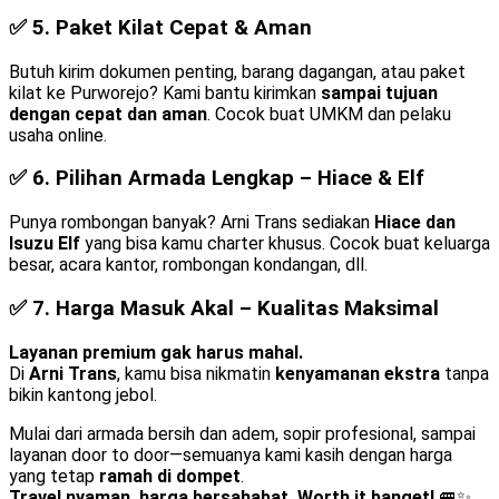
✅ 5.
Paket Kilat Cepat & Aman
Butuh kirim dokumen penting, barang dagangan, atau paket
kilat ke Purworejo? Kami bantu kirimkan
sampai tujuan
dengan cepat dan aman
. Cocok buat UMKM dan pelaku
usaha online.
✅ 6.
Pilihan Armada Lengkap – Hiace & Elf
Punya rombongan banyak? Arni Trans sediakan
Hiace dan
Isuzu Elf
yang bisa kamu charter khusus. Cocok buat keluarga
besar, acara kantor, rombongan kondangan, dll.
✅ 7.
Harga Masuk Akal – Kualitas Maksimal
Layanan premium gak harus mahal.
Di
Arni Trans
, kamu bisa nikmatin
kenyamanan ekstra
tanpa
bikin kantong jebol.
Mulai dari armada bersih dan adem, sopir profesional, sampai
layanan door to door—semuanya kami kasih dengan harga
yang tetap
ramah di dompet
.
Travel nyaman, harga bersahabat. Worth it banget!
🚐✨