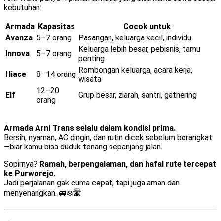
kebutuhan:
Armada
Kapasitas
Cocok untuk
Avanza
5–7 orang
Pasangan, keluarga kecil, individu
Keluarga lebih besar, pebisnis, tamu
Innova
5–7 orang
penting
Rombongan keluarga, acara kerja,
Hiace
8–14 orang
wisata
12–20
Elf
Grup besar, ziarah, santri, gathering
orang
Armada Arni Trans selalu dalam kondisi prima.
Bersih, nyaman, AC dingin, dan rutin dicek sebelum berangkat
—biar kamu bisa duduk tenang sepanjang jalan.
Sopirnya?
Ramah, berpengalaman, dan hafal rute tercepat
ke Purworejo.
Jadi perjalanan gak cuma cepat, tapi juga aman dan
menyenangkan. 🚐❄️🛣️