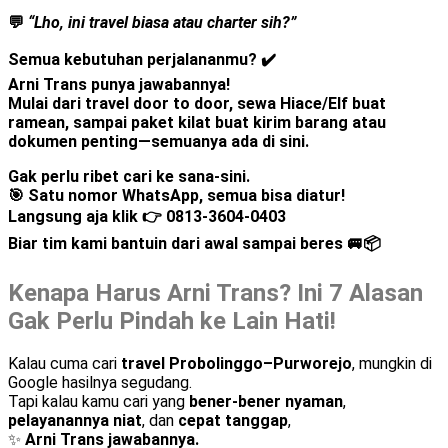
💬
“Lho, ini travel biasa atau charter sih?”
Semua kebutuhan perjalananmu? ✔️
Arni Trans
punya jawabannya!
Mulai dari
travel door to door
,
sewa Hiace/Elf
buat
ramean, sampai
paket kilat
buat kirim barang atau
dokumen penting—semuanya ada di sini.
Gak perlu ribet cari ke sana-sini.
🎯
Satu nomor WhatsApp, semua bisa diatur!
Langsung aja klik 👉
0813-3604-0403
Biar tim kami bantuin dari awal sampai beres 🚐📦
Kenapa Harus Arni Trans? Ini 7 Alasan
Gak Perlu Pindah ke Lain Hati!
Kalau cuma cari
travel Probolinggo–Purworejo
, mungkin di
Google hasilnya segudang.
Tapi kalau kamu cari yang
bener-bener nyaman
,
pelayanannya niat
, dan
cepat tanggap
,
✨
Arni Trans jawabannya.