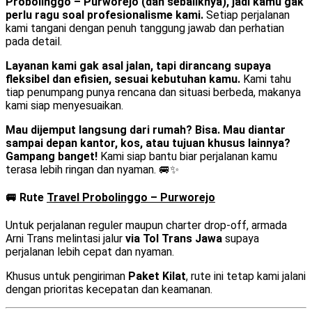
Probolinggo – Purworejo (dan sebaliknya), jadi kamu gak
perlu ragu soal profesionalisme kami.
Setiap perjalanan
kami tangani dengan penuh tanggung jawab dan perhatian
pada detail.
Layanan kami gak asal jalan, tapi dirancang supaya
fleksibel dan efisien, sesuai kebutuhan kamu.
Kami tahu
tiap penumpang punya rencana dan situasi berbeda, makanya
kami siap menyesuaikan.
Mau dijemput langsung dari rumah? Bisa. Mau diantar
sampai depan kantor, kos, atau tujuan khusus lainnya?
Gampang banget!
Kami siap bantu biar perjalanan kamu
terasa lebih ringan dan nyaman. 🚐✨
🚐 Rute
Travel Probolinggo – Purworejo
Untuk perjalanan reguler maupun charter drop-off, armada
Arni Trans melintasi jalur
via Tol Trans Jawa
supaya
perjalanan lebih cepat dan nyaman.
Khusus untuk pengiriman
Paket Kilat
, rute ini tetap kami jalani
dengan prioritas kecepatan dan keamanan.