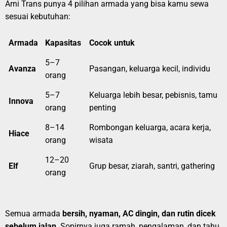
Arni Trans punya 4 pilihan armada yang bisa kamu sewa
sesuai kebutuhan:
Armada
Kapasitas
Cocok untuk
5–7
Avanza
Pasangan, keluarga kecil, individu
orang
5–7
Keluarga lebih besar, pebisnis, tamu
Innova
orang
penting
8–14
Rombongan keluarga, acara kerja,
Hiace
orang
wisata
12–20
Elf
Grup besar, ziarah, santri, gathering
orang
Semua armada
bersih, nyaman, AC dingin, dan rutin dicek
sebelum jalan
. Sopirnya juga ramah, pengalaman, dan tahu