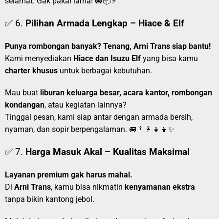
selamat. Gak pakai lama! 🚐📦⚡
✅ 6.
Pilihan Armada Lengkap – Hiace & Elf
Punya rombongan banyak? Tenang, Arni Trans siap bantu!
Kami menyediakan
Hiace dan Isuzu Elf
yang bisa kamu
charter khusus
untuk berbagai kebutuhan.
Mau buat
liburan keluarga besar, acara kantor, rombongan
kondangan
, atau kegiatan lainnya?
Tinggal pesan, kami siap antar dengan armada bersih,
nyaman, dan sopir berpengalaman. 🚐👨‍👩‍👧‍👦✨
✅ 7.
Harga Masuk Akal – Kualitas Maksimal
Layanan premium gak harus mahal.
Di
Arni Trans
, kamu bisa nikmatin
kenyamanan ekstra
tanpa bikin kantong jebol.