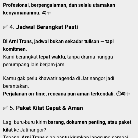
Profesional, berpengalaman, dan selalu utamakan
kenyamananmu.
🚐✨
✅ 4.
Jadwal Berangkat Pasti
Di Arni Trans, jadwal bukan sekadar tulisan — tapi
komitmen.
Kami berangkat
tepat waktu
, tanpa drama nunggu
penumpang lain berjam-jam.
Kamu gak perlu khawatir agenda di Jatinangor jadi
berantakan.
Perjalanan on-time, rencana pun aman terkendali.
⏱️🚐✨
✅ 5.
Paket Kilat Cepat & Aman
Lagi buru-buru kirim
barang, dokumen penting, atau paket
kilat
ke Jatinangor?
Tenang,
Arni Trans
siap bantu kirimkan langsung sampai