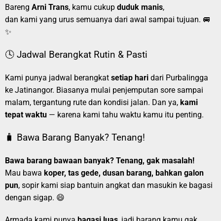
Bareng
Arni Trans
, kamu cukup
duduk manis
,
dan kami yang urus semuanya dari awal sampai tujuan. 🚐
✨
🕓 Jadwal Berangkat Rutin & Pasti
Kami punya jadwal berangkat
setiap hari
dari Purbalingga
ke Jatinangor. Biasanya mulai penjemputan sore sampai
malam, tergantung rute dan kondisi jalan. Dan ya,
kami
tepat waktu
— karena kami tahu waktu kamu itu penting.
🧳 Bawa Barang Banyak? Tenang!
Bawa barang bawaan banyak? Tenang, gak masalah!
Mau bawa
koper, tas gede, dusan barang, bahkan galon
pun
, sopir kami siap bantuin angkat dan masukin ke bagasi
dengan sigap. 😄
Armada kami punya
bagasi luas
, jadi barang kamu gak