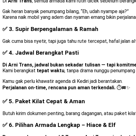
Di
Arni Trans
, semua armada kami rutin dicek sebelum berang
Gak heran banyak penumpang bilang, “Eh, udah nyampe aja?”
Karena naik mobil yang adem dan nyaman emang bikin perjalan
✅ 3.
Supir Berpengalaman & Ramah
Gak cuma bisa nyetir, tapi juga tahu rute tercepat, hafal jala
✅ 4.
Jadwal Berangkat Pasti
Di Arni Trans, jadwal bukan sekadar tulisan — tapi komitm
Kami berangkat
tepat waktu
, tanpa drama nunggu penumpang l
Kamu gak perlu khawatir agenda di Kediri jadi berantakan.
Perjalanan on-time, rencana pun aman terkendali.
⏱️🚐✨
✅ 5.
Paket Kilat Cepat & Aman
Butuh kirim dokumen penting, barang dagangan, atau paket kila
✅ 6.
Pilihan Armada Lengkap – Hiace & Elf