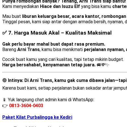
Punya rombongan banyak? Tenang, Arni Trans siap bantu!
Kami menyediakan
Hiace dan Isuzu Elf
yang bisa kamu
charte
Mau buat
liburan keluarga besar, acara kantor, rombonga
Tinggal pesan, kami siap antar dengan armada bersih, nyaman, d
✅ 7.
Harga Masuk Akal – Kualitas Maksimal
Gak perlu bayar mahal buat dapat rasa premium.
Bareng
Arni Trans
, kamu bisa menikmati
perjalanan nyaman, 
Cocok buat kamu yang cari kualitas, tapi tetap mikirin budget.
Harga bersahabat, kenyamanan tetap juara.
🚐💸✨
🟢
Intinya:
Di Arni Trans, kamu gak cuma dibawa jalan—tapi 
Karena buat kami, setiap perjalanan bukan sekadar antar jempu
📱 Yuk langsung chat admin kami di WhatsApp:
👉
0813-3604-0403
Paket Kilat Purbalingga ke Kediri