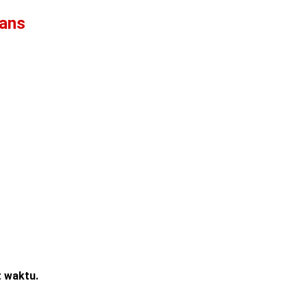
rans
t waktu.