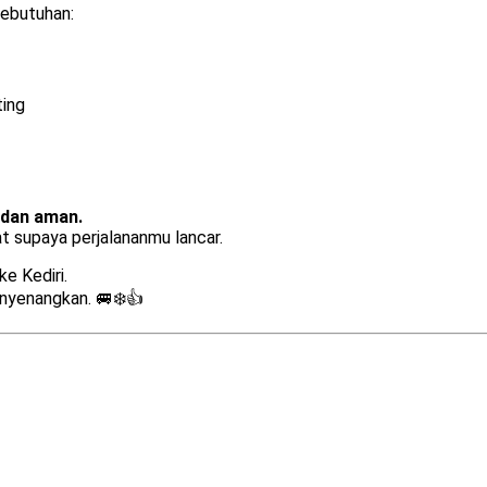
kebutuhan:
ting
 dan aman.
at supaya perjalananmu lancar.
e Kediri.
enyenangkan. 🚐❄️👍