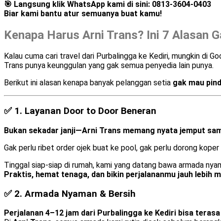
🎯
Langsung klik WhatsApp kami di sini:
0813-3604-0403
Biar kami bantu atur semuanya buat kamu!
Kenapa Harus Arni Trans? Ini 7 Alasan G
Kalau cuma cari travel dari Purbalingga ke Kediri, mungkin di 
Trans punya keunggulan yang gak semua penyedia lain punya.
Berikut ini alasan kenapa banyak pelanggan setia
gak mau pinda
✅ 1.
Layanan Door to Door Beneran
Bukan sekadar janji—Arni Trans memang nyata jemput sampa
Gak perlu ribet order ojek buat ke pool, gak perlu dorong koper 
Tinggal siap-siap di rumah, kami yang datang bawa armada nya
Praktis, hemat tenaga, dan bikin perjalananmu jauh lebih
✅ 2.
Armada Nyaman & Bersih
Perjalanan 4–12 jam dari Purbalingga ke Kediri bisa terasa