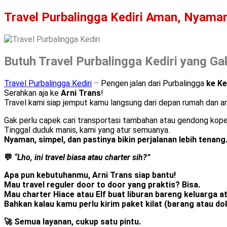
Travel Purbalingga Kediri Aman, Nyaman 
Butuh Travel Purbalingga Kediri yang Gak
Travel Purbalingga Kediri
–
Pengen jalan dari Purbalingga
ke Ke
Serahkan aja ke
Arni Trans
!
Travel kami siap jemput kamu langsung dari depan rumah dan an
Gak perlu capek cari transportasi tambahan atau gendong koper
Tinggal duduk manis, kami yang atur semuanya.
Nyaman, simpel, dan pastinya bikin perjalanan lebih tenang
💬
“Lho, ini travel biasa atau charter sih?”
Apa pun kebutuhanmu,
Arni Trans siap bantu
!
Mau
travel reguler door to door
yang praktis? Bisa.
Mau
charter Hiace atau Elf
buat liburan bareng keluarga a
Bahkan kalau kamu perlu
kirim paket kilat
(barang atau dok
🚀 Semua layanan, cukup satu pintu.