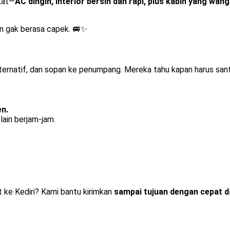
kat—
AC dingin, interior bersih dan rapi, plus kabin yang wang
an gak berasa capek. 🚐✨
n alternatif, dan sopan ke penumpang. Mereka tahu kapan harus sa
en.
ain berjam-jam.
t ke Kediri? Kami bantu kirimkan
sampai tujuan dengan cepat 