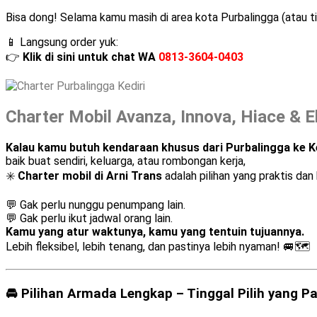
Bisa dong! Selama kamu masih di area kota Purbalingga (atau titi
📱 Langsung order yuk:
👉
Klik di sini untuk chat WA
0813-3604-0403
Charter Mobil Avanza, Innova, Hiace & El
Kalau kamu butuh kendaraan khusus dari Purbalingga ke Ke
baik buat sendiri, keluarga, atau rombongan kerja,
✳️
Charter mobil di Arni Trans
adalah pilihan yang praktis dan 
💬 Gak perlu nunggu penumpang lain.
💬 Gak perlu ikut jadwal orang lain.
Kamu yang atur waktunya, kamu yang tentuin tujuannya.
Lebih fleksibel, lebih tenang, dan pastinya lebih nyaman! 🚐🗺️
🚘 Pilihan Armada Lengkap – Tinggal Pilih yang P