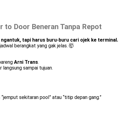
or to Door Beneran Tanpa Repot
gantuk, tapi harus buru-buru cari ojek ke terminal.
adwal berangkat yang gak jelas. 🤯
 bareng
Arni Trans
.
r langsung sampai tujuan.
n “jemput sekitaran pool” atau “titip depan gang.”