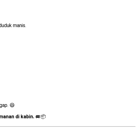
 duduk manis.
gap. 😄
manan di kabin.
🚐📦