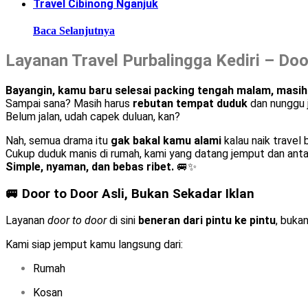
Travel Cibinong Nganjuk
Baca Selanjutnya
Layanan Travel Purbalingga Kediri – Do
Bayangin, kamu baru selesai packing tengah malam, masih n
Sampai sana? Masih harus
rebutan tempat duduk
dan nunggu j
Belum jalan, udah capek duluan, kan?
Nah, semua drama itu
gak bakal kamu alami
kalau naik travel
Cukup duduk manis di rumah, kami yang datang jemput dan anta
Simple, nyaman, dan bebas ribet.
🚐✨
🚐 Door to Door Asli, Bukan Sekadar Iklan
Layanan
door to door
di sini
beneran dari pintu ke pintu
, buka
Kami siap jemput kamu langsung dari:
Rumah
Kosan