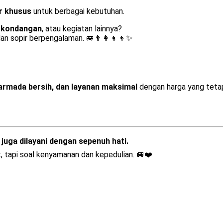
r khusus
untuk berbagai kebutuhan.
n kondangan
, atau kegiatan lainnya?
an sopir berpengalaman. 🚐👨‍👩‍👧‍👦✨
armada bersih, dan layanan maksimal
dengan harga yang teta
juga dilayani dengan sepenuh hati.
t, tapi soal kenyamanan dan kepedulian. 🚐❤️