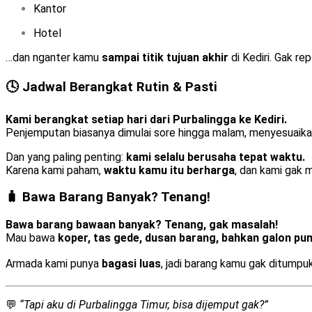
Kantor
Hotel
…dan nganter kamu
sampai titik tujuan akhir
di Kediri. Gak re
🕓 Jadwal Berangkat Rutin & Pasti
Kami berangkat setiap hari dari Purbalingga ke Kediri.
Penjemputan biasanya dimulai sore hingga malam, menyesuaikan 
Dan yang paling penting:
kami selalu berusaha tepat waktu.
Karena kami paham,
waktu kamu itu berharga
, dan kami gak 
🧳 Bawa Barang Banyak? Tenang!
Bawa barang bawaan banyak? Tenang, gak masalah!
Mau bawa
koper, tas gede, dusan barang, bahkan galon pu
Armada kami punya
bagasi luas
, jadi barang kamu gak ditump
💬
“Tapi aku di Purbalingga Timur, bisa dijemput gak?”