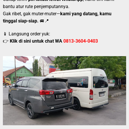
bantu atur rute penjemputannya.
Gak ribet, gak muter-muter—
kami yang datang, kamu
tinggal siap-siap.
🚐📍
📱 Langsung order yuk:
👉
Klik di sini untuk chat WA
0813-3604-0403