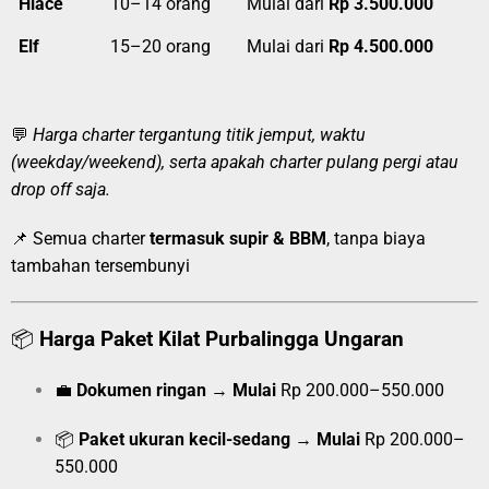
Hiace
10–14 orang
Mulai dari
Rp 3.500.000
Elf
15–20 orang
Mulai dari
Rp 4.500.000
💬
Harga charter tergantung titik jemput, waktu
(weekday/weekend), serta apakah charter pulang pergi atau
drop off saja.
📌 Semua charter
termasuk supir & BBM
, tanpa biaya
tambahan tersembunyi
📦
Harga Paket Kilat Purbalingga Ungaran
💼
Dokumen ringan
→
Mulai
Rp 200.000–550.000
📦
Paket ukuran kecil-sedang
→
Mulai
Rp 200.000–
550.000