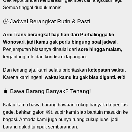
Gak repot pindah kendaraan, gak ribet cari angkutan lagi.
Semua tinggal duduk manis.
🕓 Jadwal Berangkat Rutin & Pasti
Arni Trans berangkat tiap hari dari Purbalingga ke
Wonosari, jadi kamu gak perlu bingung soal jadwal.
Penjemputan biasanya dimulai dari
sore hingga malam
,
tergantung rute dan kondisi di lapangan.
Dan tenang aja, kami selalu prioritaskan
ketepatan waktu.
Karena kami ngerti,
waktu kamu itu gak bisa diganti.
🚐⏳
🧳 Bawa Barang Banyak? Tenang!
Kalau kamu bawa barang bawaan cukup banyak (koper, tas
gede, bahkan galon 😁), supir kami siap bantuin masukin ke
bagasi. Armada kami juga punya ruang cukup luas, jadi
barang gak ditumpuk sembarangan.