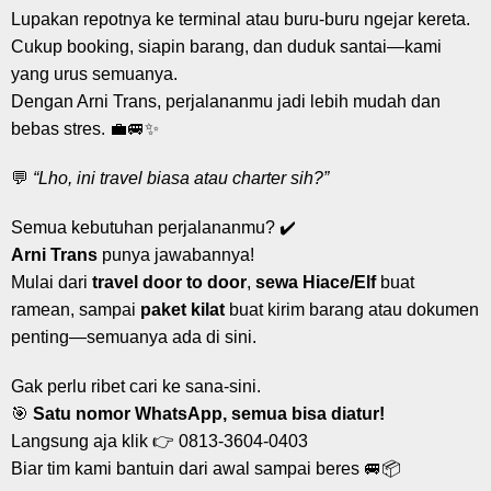
Lupakan repotnya ke terminal atau buru-buru ngejar kereta.
Cukup booking, siapin barang, dan duduk santai—kami
yang urus semuanya.
Dengan Arni Trans, perjalananmu jadi lebih mudah dan
bebas stres. 💼🚐✨
💬
“Lho, ini travel biasa atau charter sih?”
Semua kebutuhan perjalananmu? ✔️
Arni Trans
punya jawabannya!
Mulai dari
travel door to door
,
sewa Hiace/Elf
buat
ramean, sampai
paket kilat
buat kirim barang atau dokumen
penting—semuanya ada di sini.
Gak perlu ribet cari ke sana-sini.
🎯
Satu nomor WhatsApp, semua bisa diatur!
Langsung aja klik 👉
0813-3604-0403
Biar tim kami bantuin dari awal sampai beres 🚐📦