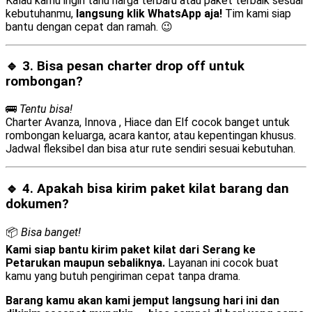
Kalau kamu ingin tahu harga terbaru atau paket terbaik sesuai
kebutuhanmu,
langsung klik WhatsApp aja!
Tim kami siap
bantu dengan cepat dan ramah. 😉
🔹 3. Bisa pesan
charter drop off
untuk
rombongan?
🚌
Tentu bisa!
Charter Avanza, Innova , Hiace dan Elf cocok banget untuk
rombongan keluarga, acara kantor, atau kepentingan khusus.
Jadwal fleksibel dan bisa atur rute sendiri sesuai kebutuhan.
🔹 4. Apakah bisa kirim
paket kilat barang dan
dokumen
?
📦
Bisa banget!
Kami siap bantu kirim paket kilat dari Serang ke
Petarukan maupun sebaliknya.
Layanan ini cocok buat
kamu yang butuh pengiriman cepat tanpa drama.
Barang kamu akan kami jemput langsung hari ini dan