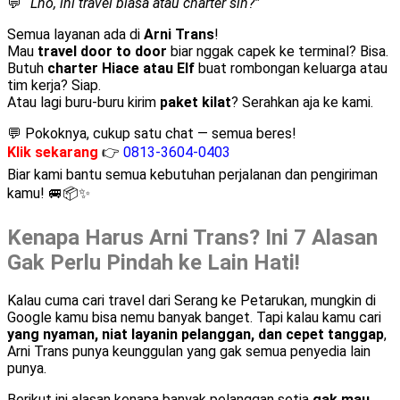
💬
“Lho, ini travel biasa atau charter sih?”
Semua layanan ada di
Arni Trans
!
Mau
travel door to door
biar nggak capek ke terminal? Bisa.
Butuh
charter Hiace atau Elf
buat rombongan keluarga atau
tim kerja? Siap.
Atau lagi buru-buru kirim
paket kilat
? Serahkan aja ke kami.
💬 Pokoknya, cukup satu chat — semua beres!
Klik sekarang
👉
0813-3604-0403
Biar kami bantu semua kebutuhan perjalanan dan pengiriman
kamu! 🚐📦✨
Kenapa Harus Arni Trans? Ini 7 Alasan
Gak Perlu Pindah ke Lain Hati!
Kalau cuma cari travel dari Serang ke Petarukan, mungkin di
Google kamu bisa nemu banyak banget. Tapi kalau kamu cari
yang nyaman, niat layanin pelanggan, dan cepet tanggap
,
Arni Trans punya keunggulan yang gak semua penyedia lain
punya.
Berikut ini alasan kenapa banyak pelanggan setia
gak mau