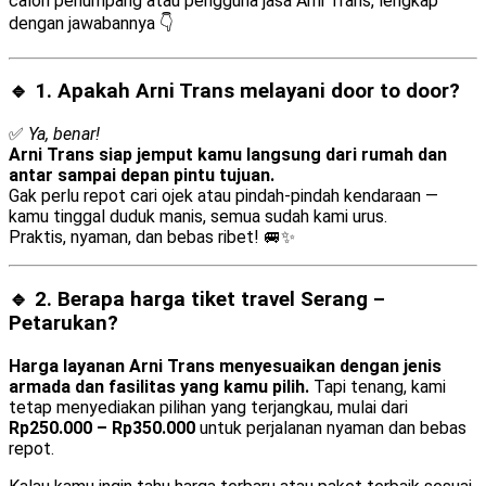
calon penumpang atau pengguna jasa Arni Trans, lengkap
dengan jawabannya 👇
🔹 1. Apakah Arni Trans melayani
door to door
?
✅
Ya, benar!
Arni Trans siap jemput kamu langsung dari rumah dan
antar sampai depan pintu tujuan.
Gak perlu repot cari ojek atau pindah-pindah kendaraan —
kamu tinggal duduk manis, semua sudah kami urus.
Praktis, nyaman, dan bebas ribet! 🚐✨
🔹 2. Berapa harga tiket travel Serang –
Petarukan?
Harga layanan Arni Trans menyesuaikan dengan jenis
armada dan fasilitas yang kamu pilih.
Tapi tenang, kami
tetap menyediakan pilihan yang terjangkau, mulai dari
Rp250.000 – Rp350.000
untuk perjalanan nyaman dan bebas
repot.