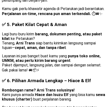
penumpang lain berjam-jam.
Kamu gak perlu khawatir agenda di Petarukan jadi berantakan.
Perjalanan on-time, rencana pun aman terkendali.
⏱️🚐✨
✅ 5.
Paket Kilat Cepat & Aman
Lagi buru-buru kirim
barang, dokumen penting, atau paket
kilat
ke Petarukan?
Tenang,
Arni Trans
siap bantu kirimkan langsung sampai
tujuan—
cepat, aman, dan tanpa ribet
.
Layanan ini pas banget buat kamu yang
punya toko online,
UMKM, atau perlu kirim barang urgent
.
Paket dijemput, langsung jalan, dan sampai dengan selamat.
Gak pakai lama! 🚐📦⚡
✅ 6.
Pilihan Armada Lengkap – Hiace & Elf
Rombongan rame? Arni Trans solusinya!
Kami punya armada
Hiace dan Isuzu Elf
yang bisa kamu
sewa
khusus (charter)
buat perjalanan bareng.