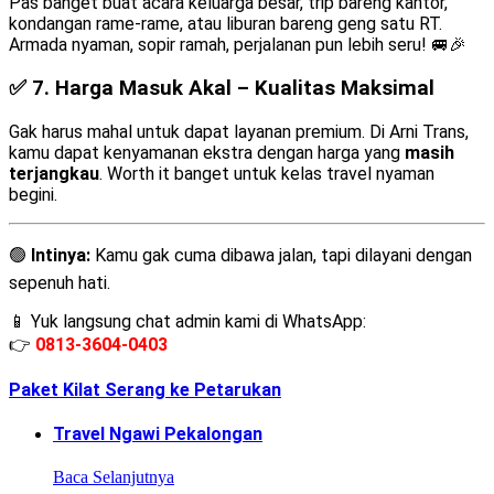
Pas banget buat acara keluarga besar, trip bareng kantor,
kondangan rame-rame, atau liburan bareng geng satu RT.
Armada nyaman, sopir ramah, perjalanan pun lebih seru! 🚐🎉
✅ 7.
Harga Masuk Akal – Kualitas Maksimal
Gak harus mahal untuk dapat layanan premium. Di Arni Trans,
kamu dapat kenyamanan ekstra dengan harga yang
masih
terjangkau
. Worth it banget untuk kelas travel nyaman
begini.
🟢
Intinya:
Kamu gak cuma dibawa jalan, tapi dilayani dengan
sepenuh hati.
📱 Yuk langsung chat admin kami di WhatsApp:
👉
0813-3604-0403
Paket Kilat Serang ke Petarukan
Travel Ngawi Pekalongan
Baca Selanjutnya