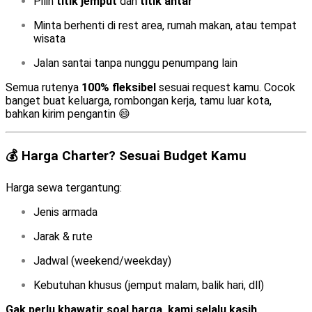
Pilih
titik jemput
dan
titik antar
Minta berhenti di rest area, rumah makan, atau tempat
wisata
Jalan santai tanpa nunggu penumpang lain
Semua rutenya
100% fleksibel
sesuai request kamu. Cocok
banget buat keluarga, rombongan kerja, tamu luar kota,
bahkan kirim pengantin 😄
💰 Harga Charter? Sesuai Budget Kamu
Harga sewa tergantung:
Jenis armada
Jarak & rute
Jadwal (weekend/weekday)
Kebutuhan khusus (jemput malam, balik hari, dll)
Gak perlu khawatir soal harga, kami selalu kasih