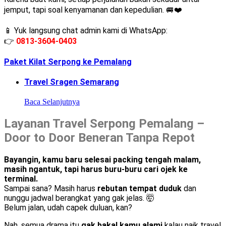
jemput, tapi soal kenyamanan dan kepedulian. 🚐❤️
📱 Yuk langsung chat admin kami di WhatsApp:
👉
0813-3604-0403
Paket Kilat Serpong ke Pemalang
Travel Sragen Semarang
Baca Selanjutnya
Layanan Travel Serpong Pemalang –
Door to Door Beneran Tanpa Repot
Bayangin, kamu baru selesai packing tengah malam,
masih ngantuk, tapi harus buru-buru cari ojek ke
terminal.
Sampai sana? Masih harus
rebutan tempat duduk
dan
nunggu jadwal berangkat yang gak jelas. 🤯
Belum jalan, udah capek duluan, kan?
Nah, semua drama itu
gak bakal kamu alami
kalau naik travel