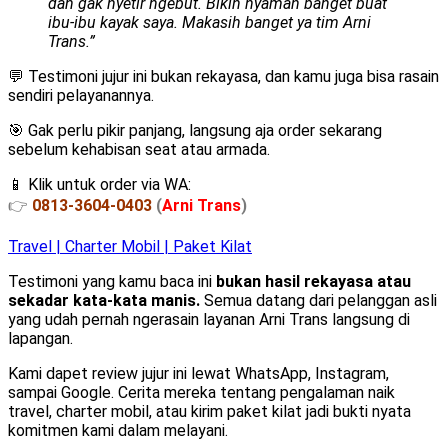
dan gak nyetir ngebut. Bikin nyaman banget buat
ibu-ibu kayak saya. Makasih banget ya tim Arni
Trans.”
💬 Testimoni jujur ini bukan rekayasa, dan kamu juga bisa rasain
sendiri pelayanannya.
🎯 Gak perlu pikir panjang, langsung aja order sekarang
sebelum kehabisan seat atau armada.
📱 Klik untuk order via WA:
👉
0813-3604-0403
(
Arni Trans
)
Travel | Charter Mobil | Paket Kilat
Testimoni yang kamu baca ini
bukan hasil rekayasa atau
sekadar kata-kata manis.
Semua datang dari pelanggan asli
yang udah pernah ngerasain layanan Arni Trans langsung di
lapangan.
Kami dapet review jujur ini lewat WhatsApp, Instagram,
sampai Google. Cerita mereka tentang pengalaman naik
travel, charter mobil, atau kirim paket kilat jadi bukti nyata
komitmen kami dalam melayani.