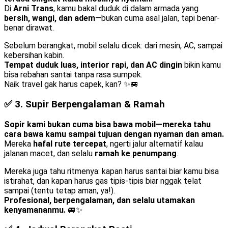
Di
Arni Trans
, kamu bakal duduk di dalam armada yang
bersih, wangi, dan adem
—bukan cuma asal jalan, tapi benar-
benar dirawat.
Sebelum berangkat, mobil selalu dicek: dari mesin, AC, sampai
kebersihan kabin.
Tempat duduk luas, interior rapi, dan AC dingin
bikin kamu
bisa rebahan santai tanpa rasa sumpek.
Naik travel gak harus capek, kan? ✨🚐
✅ 3.
Supir Berpengalaman & Ramah
Sopir kami bukan cuma bisa bawa mobil—mereka tahu
cara bawa kamu sampai tujuan dengan nyaman dan aman.
Mereka
hafal rute tercepat
, ngerti jalur alternatif kalau
jalanan macet, dan selalu
ramah ke penumpang
.
Mereka juga tahu ritmenya: kapan harus santai biar kamu bisa
istirahat, dan kapan harus gas tipis-tipis biar nggak telat
sampai (tentu tetap aman, ya!).
Profesional, berpengalaman, dan selalu utamakan
kenyamananmu.
🚐✨