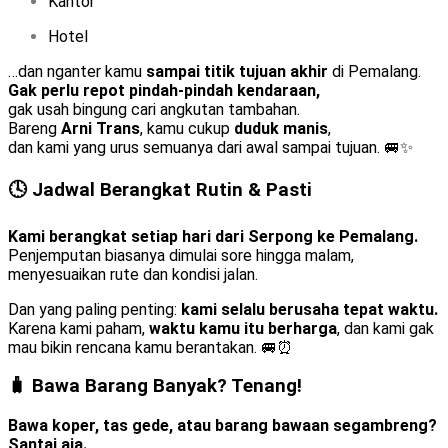
Kantor
Hotel
…dan nganter kamu
sampai titik tujuan akhir
di Pemalang.
Gak perlu repot pindah-pindah kendaraan,
gak usah bingung cari angkutan tambahan.
Bareng
Arni Trans
, kamu cukup
duduk manis
,
dan kami yang urus semuanya dari awal sampai tujuan. 🚐✨
🕓 Jadwal Berangkat Rutin & Pasti
Kami berangkat setiap hari dari Serpong ke Pemalang.
Penjemputan biasanya dimulai sore hingga malam,
menyesuaikan rute dan kondisi jalan.
Dan yang paling penting:
kami selalu berusaha tepat waktu.
Karena kami paham,
waktu kamu itu berharga
, dan kami gak
mau bikin rencana kamu berantakan. 🚐⏰
🧳 Bawa Barang Banyak? Tenang!
Bawa koper, tas gede, atau barang bawaan segambreng?
Santai aja.