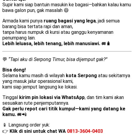
Supir kami siap bantuin masukin ke bagasi—bahkan kalau kamu
bawa galon pun, gak masalah 😄
Armada kami punya
ruang bagasi yang lega
, jadi semua
barang bisa tertata rapi dan aman,
tanpa harus numpuk di kursi atau ganggu kenyamanan
penumpang lain.
Lebih leluasa, lebih tenang, lebih manusiawi.
🚐🧳
💬
“Tapi aku di Serpong Timur, bisa dijemput gak?”
Bisa dong!
Selama kamu masih di wilayah
kota Serpong
atau sekitarnya
yang masuk jalur operasional kami,
kami siap jemput langsung ke lokasi.
Tinggal
kirim pin lokasi via WhatsApp
, dan tim kami akan
sesuaikan rute penjemputannya.
Gak perlu repot cari titik kumpul—kami yang datang ke
kamu.
🚐📲
📱 Langsung order yuk:
👉
Klik di sini untuk chat WA
0813-3604-0403