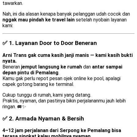
tawarkan.
Nah, ini dia alasan kenapa banyak pelanggan udah cocok dan
nggak mau pindah ke travel lain
setelah nyobain layanan
kami:
✅ 1.
Layanan Door to Door Beneran
Arni Trans gak cuma kasih janji manis — kami kasih bukti
nyata.
Beneran
jemput langsung ke rumah
dan
antar sampai
depan pintu di Pemalang
.
Kamu gak perlu repot pesan ojek online ke pool, apalagi
capek gotong barang ke terminal.
Cukup tunggu di rumah, kami yang datang.
Praktis, nyaman, dan pastinya bikin perjalananmu jauh lebih
ringan. 🚐✨
✅ 2.
Armada Nyaman & Bersih
4–12 jam perjalanan dari Serpong ke Pemalang bisa
terasa singkat kalau mobilnya nyaman.