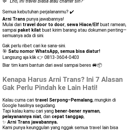
💬
“Lho, ini travel biasa atau charter sih?”
Semua kebutuhan perjalananmu? ✔️
Arni Trans
punya jawabannya!
Mulai dari
travel door to door
,
sewa Hiace/Elf
buat ramean,
sampai
paket kilat
buat kirim barang atau dokumen penting—
semuanya ada di sini.
Gak perlu ribet cari ke sana-sini.
🎯
Satu nomor WhatsApp, semua bisa diatur!
Langsung aja klik 👉
0813-3604-0403
Biar tim kami bantuin dari awal sampai beres 🚐📦
Kenapa Harus Arni Trans? Ini 7 Alasan
Gak Perlu Pindah ke Lain Hati!
Kalau cuma cari
travel Serpong–Pemalang
, mungkin di
Google hasilnya segudang.
Tapi kalau kamu cari yang
bener-bener nyaman
,
pelayanannya niat
, dan
cepat tanggap
,
✨
Arni Trans jawabannya.
Kami punya keunggulan yang nggak semua travel lain bisa