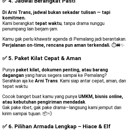
✅ 4.
Jadwal Berangkat Pasti
Di Arni Trans, jadwal bukan sekadar tulisan — tapi
komitmen.
Kami berangkat
tepat waktu
, tanpa drama nunggu
penumpang lain berjam-jam.
Kamu gak perlu khawatir agenda di Pemalang jadi berantakan.
Perjalanan on-time, rencana pun aman terkendali.
⏱️🚐✨
✅ 5.
Paket Kilat Cepat & Aman
Punya
paket kilat, dokumen penting, atau barang
dagangan
yang harus segera sampai ke Pemalang?
Serahkan aja ke
Arni Trans
. Kami siap antar cepat, aman, dan
tepat waktu.
Cocok banget buat kamu yang punya
UMKM, bisnis online,
atau kebutuhan pengiriman mendadak
.
Gak pake ribet, gak pake drama—langsung kami jemput dan
kirim sampai tujuan. 📦💨
✅ 6.
Pilihan Armada Lengkap – Hiace & Elf