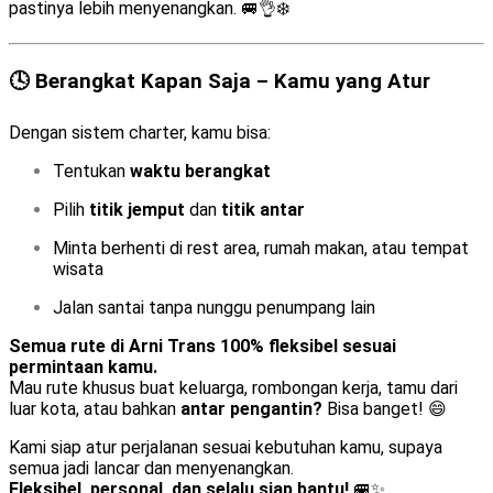
pastinya lebih menyenangkan. 🚐👌❄️
🕓 Berangkat Kapan Saja – Kamu yang Atur
Dengan sistem charter, kamu bisa:
Tentukan
waktu berangkat
Pilih
titik jemput
dan
titik antar
Minta berhenti di rest area, rumah makan, atau tempat
wisata
Jalan santai tanpa nunggu penumpang lain
Semua rute di Arni Trans 100% fleksibel sesuai
permintaan kamu.
Mau rute khusus buat keluarga, rombongan kerja, tamu dari
luar kota, atau bahkan
antar pengantin?
Bisa banget! 😄
Kami siap atur perjalanan sesuai kebutuhan kamu, supaya
semua jadi lancar dan menyenangkan.
Fleksibel, personal, dan selalu siap bantu!
🚐✨