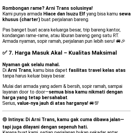
Rombongan rame? Arni Trans solusinya!
Kami punya armada
Hiace dan Isuzu Elf
yang bisa kamu
sewa
khusus (charter)
buat perjalanan bareng.
Pas banget buat acara keluarga besar, trip bareng kantor,
kondangan rame-rame, atau liburan bareng geng satu RT.
Armada nyaman, sopir ramah, perjalanan pun lebih seru! 🚐🎉
✅ 7.
Harga Masuk Akal – Kualitas Maksimal
Nyaman gak selalu mahal.
Di
Arni Trans
, kamu bisa dapet
fasilitas travel kelas atas
tanpa harus keluar biaya besar.
Mulai dari armada yang adem & bersih, sopir ramah, sampai
layanan door to door—
semua bisa kamu nikmati dengan
harga yang tetap bersahabat
.
Serius,
value-nya jauh di atas harganya!
🚐💯
🟢
Intinya:
Di Arni Trans, kamu gak cuma dibawa jalan—
tapi juga dilayani dengan sepenuh hati.
Karena buat kami, setiap perjalanan bukan sekadar antar