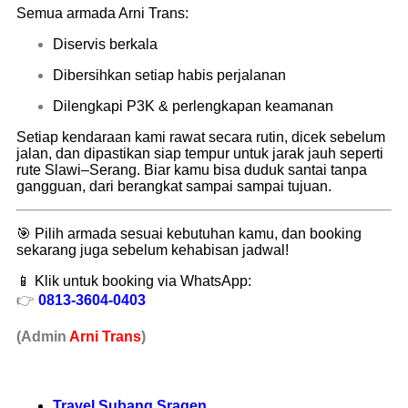
Semua armada Arni Trans:
Diservis berkala
Dibersihkan setiap habis perjalanan
Dilengkapi P3K & perlengkapan keamanan
Setiap kendaraan kami rawat secara rutin, dicek sebelum
jalan, dan dipastikan siap tempur untuk jarak jauh seperti
rute Slawi–Serang. Biar kamu bisa duduk santai tanpa
gangguan, dari berangkat sampai sampai tujuan.
🎯 Pilih armada sesuai kebutuhan kamu, dan booking
sekarang juga sebelum kehabisan jadwal!
📱 Klik untuk booking via WhatsApp:
👉
0813-3604-0403
(Admin
A
r
ni Trans
)
Travel Subang Sragen