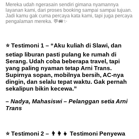
Mereka udah ngerasain sendiri gimana nyamannya
layanan kami, dari proses booking sampai sampai tujuan.
Jadi kamu gak cuma percaya kata kami, tapi juga percaya
pengalaman mereka. 💬🚐✨
⭐ Testimoni 1 –
“Aku kuliah di Slawi, dan
setiap liburan pasti pulang ke rumah di
Serang. Udah coba beberapa travel, tapi
yang paling nyaman tetap Arni Trans.
Supirnya sopan, mobilnya bersih, AC-nya
dingin, dan selalu tepat waktu. Gak pernah
sekalipun bikin kecewa.”
–
Nadya, Mahasiswi – Pelanggan setia Arni
Trans
⭐ Testimoni 2 – 👨‍👩‍👧
Testimoni Penyewa