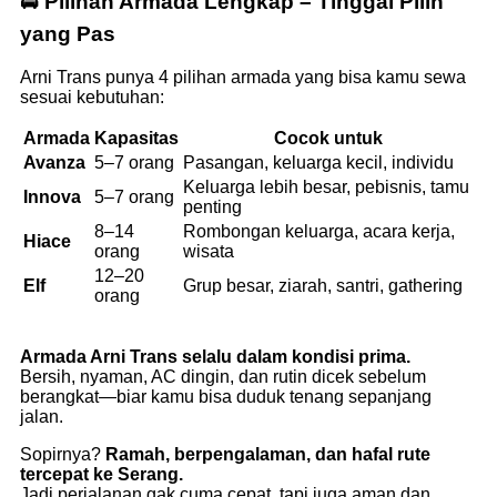
🚘 Pilihan Armada Lengkap – Tinggal Pilih
yang Pas
Arni Trans punya 4 pilihan armada yang bisa kamu sewa
sesuai kebutuhan:
Armada
Kapasitas
Cocok untuk
Avanza
5–7 orang
Pasangan, keluarga kecil, individu
Keluarga lebih besar, pebisnis, tamu
Innova
5–7 orang
penting
8–14
Rombongan keluarga, acara kerja,
Hiace
orang
wisata
12–20
Elf
Grup besar, ziarah, santri, gathering
orang
Armada Arni Trans selalu dalam kondisi prima.
Bersih, nyaman, AC dingin, dan rutin dicek sebelum
berangkat—biar kamu bisa duduk tenang sepanjang
jalan.
Sopirnya?
Ramah, berpengalaman, dan hafal rute
tercepat ke Serang.
Jadi perjalanan gak cuma cepat, tapi juga aman dan