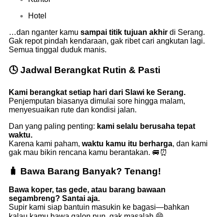
Hotel
…dan nganter kamu
sampai titik tujuan akhir
di Serang.
Gak repot pindah kendaraan, gak ribet cari angkutan lagi.
Semua tinggal duduk manis.
🕓 Jadwal Berangkat Rutin & Pasti
Kami berangkat setiap hari dari Slawi ke Serang.
Penjemputan biasanya dimulai sore hingga malam,
menyesuaikan rute dan kondisi jalan.
Dan yang paling penting:
kami selalu berusaha tepat
waktu.
Karena kami paham,
waktu kamu itu berharga
, dan kami
gak mau bikin rencana kamu berantakan. 🚐⏰
🧳 Bawa Barang Banyak? Tenang!
Bawa koper, tas gede, atau barang bawaan
segambreng? Santai aja.
Supir kami siap bantuin masukin ke bagasi—bahkan
kalau kamu bawa galon pun, gak masalah 😄