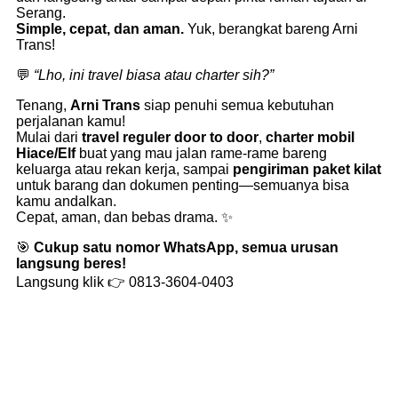
Serang.
Simple, cepat, dan aman.
Yuk, berangkat bareng Arni
Trans!
💬
“Lho, ini travel biasa atau charter sih?”
Tenang,
Arni Trans
siap penuhi semua kebutuhan
perjalanan kamu!
Mulai dari
travel reguler door to door
,
charter mobil
Hiace/Elf
buat yang mau jalan rame-rame bareng
keluarga atau rekan kerja, sampai
pengiriman paket kilat
untuk barang dan dokumen penting—semuanya bisa
kamu andalkan.
Cepat, aman, dan bebas drama. ✨
🎯
Cukup satu nomor WhatsApp, semua urusan
langsung beres!
Langsung klik 👉
0813-3604-0403