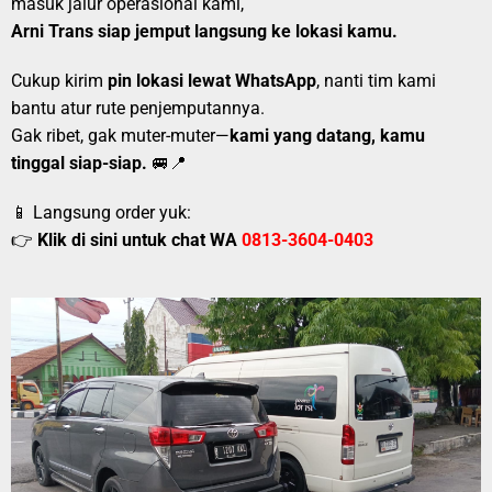
masuk jalur operasional kami,
Arni Trans siap jemput langsung ke lokasi kamu.
Cukup kirim
pin lokasi lewat WhatsApp
, nanti tim kami
bantu atur rute penjemputannya.
Gak ribet, gak muter-muter—
kami yang datang, kamu
tinggal siap-siap.
🚐📍
📱 Langsung order yuk:
👉
Klik di sini untuk chat WA
0813-3604-0403