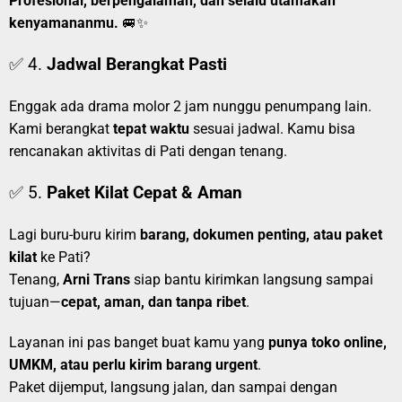
Profesional, berpengalaman, dan selalu utamakan
kenyamananmu.
🚐✨
✅ 4.
Jadwal Berangkat Pasti
Enggak ada drama molor 2 jam nunggu penumpang lain.
Kami berangkat
tepat waktu
sesuai jadwal. Kamu bisa
rencanakan aktivitas di Pati dengan tenang.
✅ 5.
Paket Kilat Cepat & Aman
Lagi buru-buru kirim
barang, dokumen penting, atau paket
kilat
ke Pati?
Tenang,
Arni Trans
siap bantu kirimkan langsung sampai
tujuan—
cepat, aman, dan tanpa ribet
.
Layanan ini pas banget buat kamu yang
punya toko online,
UMKM, atau perlu kirim barang urgent
.
Paket dijemput, langsung jalan, dan sampai dengan