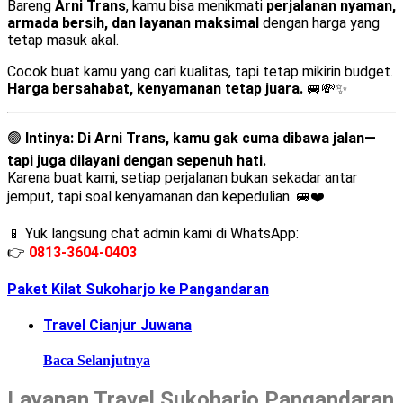
Bareng
Arni Trans
, kamu bisa menikmati
perjalanan nyaman,
armada bersih, dan layanan maksimal
dengan harga yang
tetap masuk akal.
Cocok buat kamu yang cari kualitas, tapi tetap mikirin budget.
Harga bersahabat, kenyamanan tetap juara.
🚐💸✨
🟢
Intinya:
Di Arni Trans, kamu gak cuma dibawa jalan—
tapi juga dilayani dengan sepenuh hati.
Karena buat kami, setiap perjalanan bukan sekadar antar
jemput, tapi soal kenyamanan dan kepedulian. 🚐❤️
📱 Yuk langsung chat admin kami di WhatsApp:
👉
0813-3604-0403
Paket Kilat Sukoharjo ke Pangandaran
Travel Cianjur Juwana
Baca Selanjutnya
Layanan Travel Sukoharjo Pangandaran