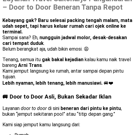
– Door to Door Beneran Tanpa Repot
Kebayang gak? Baru selesai packing tengah malam, mata
udah sepet, tapi harus keluar rumah cari ojek online ke
terminal.
Sampai sana? Eh,
nungguin jadwal molor, desak-desakan
cari tempat duduk
.
Belum berangkat aja, udah bikin emosi. 😩
Tenang, semua itu
gak bakal kejadian
kalau kamu naik travel
bareng
Arni Trans
.
Kami jemput langsung ke rumah, antar sampai depan pintu
tujuan.
Lebih nyaman, lebih tenang, lebih manusiawi.
🚐❤️
🚐 Door to Door Asli, Bukan Sekadar Iklan
Layanan
door to door
di sini
beneran dari pintu ke pintu
,
bukan “jemput sekitaran pool” atau “titip depan gang.”
Kami siap jemput kamu langsung dari: