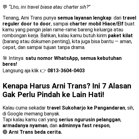
💬
“Lho, ini travel biasa atau charter sih?”
Tenang, Arni Trans punya
semua layanan lengkap
: dari
travel
reguler door to door
, sampai
charter mobil Hiace/Elf
buat
kamu yang pengin jalan rame-rame bareng keluarga atau
rombongan kerja. Bahkan, kalau kamu butuh kirim
paket kilat
(barang atau dokumen penting), kita juga bisa bantu — aman,
cepat, dan sampai tujuan tanpa drama.
🎯 Intinya:
satu nomor WhatsApp, semua kebutuhan
beres!
Langsung aja klik 👉
0813-3604-0403
Kenapa Harus Arni Trans? Ini 7 Alasan
Gak Perlu Pindah ke Lain Hati!
Kalau cuma sekadar
travel Sukoharjo ke Pangandaran
, sih,
di Google memang banyak.
Tapi kalau kamu cari yang
serius ngurusin pelanggan
,
armadanya nyaman
, dan
adminnya fast respon
,
🟢
Arni Trans beda cerita.