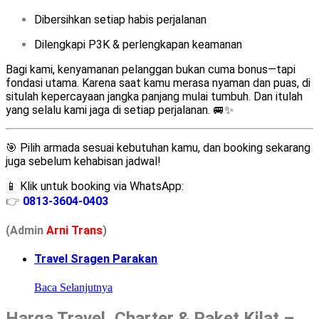
Dibersihkan setiap habis perjalanan
Dilengkapi P3K & perlengkapan keamanan
Bagi kami, kenyamanan pelanggan bukan cuma bonus—tapi
fondasi utama. Karena saat kamu merasa nyaman dan puas, di
situlah kepercayaan jangka panjang mulai tumbuh. Dan itulah
yang selalu kami jaga di setiap perjalanan. 🚐✨
🎯 Pilih armada sesuai kebutuhan kamu, dan booking sekarang
juga sebelum kehabisan jadwal!
📱 Klik untuk booking via WhatsApp:
👉
0813-3604-0403
(Admin
A
r
ni Trans
)
Travel Sragen Parakan
Baca Selanjutnya
Harga Travel, Charter & Paket Kilat –