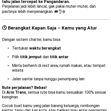
tahu jalan tercepat ke Pangandaran.
Perjalanan jadi lebih lancar, gak pakai muter-muter, dan
pastinya lebih menyenangkan. 🚐👌❄️
🕓 Berangkat Kapan Saja – Kamu yang Atur
Dengan sistem charter, kamu bisa:
Tentukan
waktu berangkat
Pilih
titik jemput
dan
titik antar
Minta berhenti di rest area, rumah makan, atau tempat
wisata
Jalan santai tanpa nunggu penumpang lain
Rute perjalanan? Bebas!
Di
Arni Trans
, semua rute bisa kamu sesuaikan 100% sesuai
keinginan.
Cocok buat kamu yang jalan bareng keluarga, rombongan
kantor, tamu dari luar kota, atau bahkan mau antar pengantin!