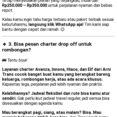
tetap menyediakan pilihan yang terjangkau, mulai dari
Rp250.000 – Rp350.000
untuk perjalanan nyaman dan bebas
repot.
Kalau kamu ingin tahu harga terbaru atau paket terbaik sesuai
kebutuhanmu,
langsung klik WhatsApp aja!
Tim kami siap
bantu dengan cepat dan ramah. 😉
🔹 3. Bisa pesan
charter drop off
untuk
rombongan?
🚌
Tentu bisa!
Layanan charter Avanza, Innova, Hiace, dan Elf dari Arni
Trans cocok banget buat kamu yang berangkat bareng
keluarga, rombongan kerja, atau ada acara khusus.
Kapasitas lega, perjalanan jadi lebih nyaman dan praktis.
Kelebihannya? Jadwal fleksibel dan rute bisa kamu atur
sendiri.
Gak perlu ikut jadwal travel reguler, jadi semua bisa
disesuaikan dengan agenda kamu.
Mau berangkat pagi, siang, atau malam? Bisa. Mau