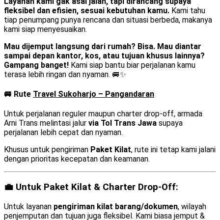
Layanan kami gak asal jalan, tapi dirancang supaya
fleksibel dan efisien, sesuai kebutuhan kamu.
Kami tahu
tiap penumpang punya rencana dan situasi berbeda, makanya
kami siap menyesuaikan.
Mau dijemput langsung dari rumah? Bisa. Mau diantar
sampai depan kantor, kos, atau tujuan khusus lainnya?
Gampang banget!
Kami siap bantu biar perjalanan kamu
terasa lebih ringan dan nyaman. 🚐✨
🚐 Rute
Travel Sukoharjo – Pangandaran
Untuk perjalanan reguler maupun charter drop-off, armada
Arni Trans melintasi jalur
via Tol Trans Jawa
supaya
perjalanan lebih cepat dan nyaman.
Khusus untuk pengiriman
Paket Kilat
, rute ini tetap kami jalani
dengan prioritas kecepatan dan keamanan.
💼 Untuk Paket Kilat & Charter Drop-Off:
Untuk layanan
pengiriman kilat barang/dokumen
, wilayah
penjemputan dan tujuan juga fleksibel. Kami biasa jemput &