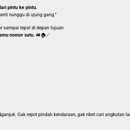
ari pintu ke pintu.
nanti nunggu di ujung gang.”
 sampai tepat di depan tujuan.
amu nomor satu.
🚐🏠✅
Nganjuk. Gak repot pindah kendaraan, gak ribet cari angkutan l