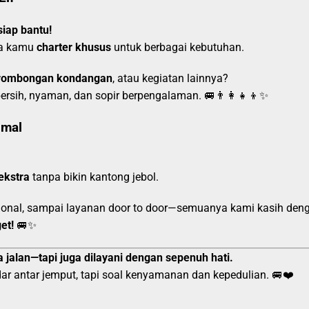
iap bantu!
sa kamu
charter khusus
untuk berbagai kebutuhan.
r, rombongan kondangan
, atau kegiatan lainnya?
rsih, nyaman, dan sopir berpengalaman. 🚐👨‍👩‍👧‍👦✨
imal
ekstra
tanpa bikin kantong jebol.
esional, sampai layanan door to door—semuanya kami kasih den
et!
🚐✨
 jalan—tapi juga dilayani dengan sepenuh hati.
ar antar jemput, tapi soal kenyamanan dan kepedulian. 🚐❤️