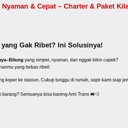
Nyaman & Cepat – Charter & Paket Kilat
 yang Gak Ribet? Ini Solusinya!
baya–Bitung
yang simpel, nyaman, dan nggak bikin capek?
lananmu yang bebas ribet!
g koper ke stasiun. Cukup tunggu di rumah, sopir kami siap je
im barang? Semuanya bisa bareng Arni Trans 🚐💨