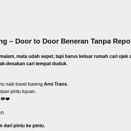
ng – Door to Door Beneran Tanpa Repo
lam, mata udah sepet, tapi harus keluar rumah cari ojek on
ak-desakan cari tempat duduk
.
u naik travel bareng
Arni Trans
.
pan pintu tujuan.
🚐❤️
an
 dari pintu ke pintu.