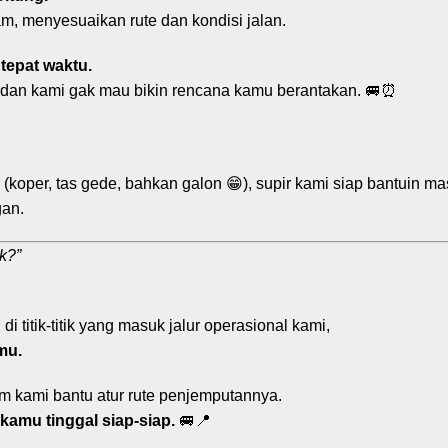
m, menyesuaikan rute dan kondisi jalan.
tepat waktu.
 dan kami gak mau bikin rencana kamu berantakan. 🚐⏰
oper, tas gede, bahkan galon 😁), supir kami siap bantuin ma
gan.
k?”
di titik-titik yang masuk jalur operasional kami,
mu.
tim kami bantu atur rute penjemputannya.
kamu tinggal siap-siap.
🚐📍