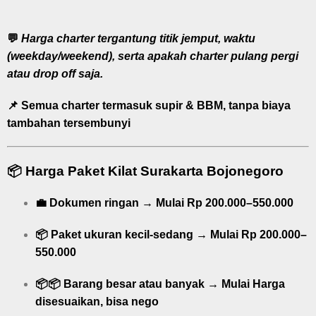
💬
Harga charter tergantung titik jemput, waktu
(weekday/weekend), serta apakah charter pulang pergi
atau drop off saja.
📌 Semua charter
termasuk supir & BBM
, tanpa biaya
tambahan tersembunyi
📦
Harga Paket Kilat Surakarta Bojonegoro
💼
Dokumen ringan
→
Mulai
Rp 200.000–550.000
📦
Paket ukuran kecil-sedang
→
Mulai
Rp 200.000–
550.000
📦📦
Barang besar atau banyak
→
Mulai
Harga
disesuaikan, bisa nego