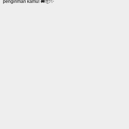
pengiriman kamu! 🚐📦✨