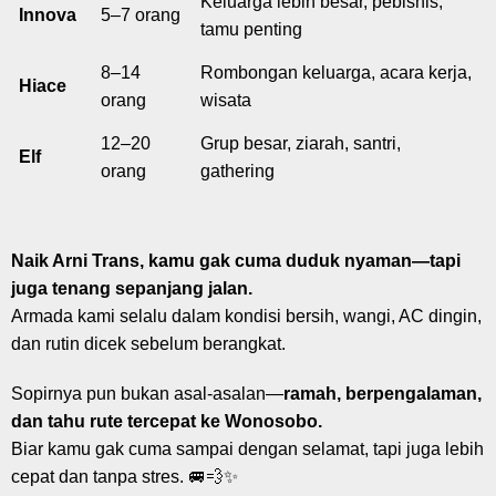
Keluarga lebih besar, pebisnis,
Innova
5–7 orang
tamu penting
8–14
Rombongan keluarga, acara kerja,
Hiace
orang
wisata
12–20
Grup besar, ziarah, santri,
Elf
orang
gathering
Naik Arni Trans, kamu gak cuma duduk nyaman—tapi
juga tenang sepanjang jalan.
Armada kami selalu dalam kondisi bersih, wangi, AC dingin,
dan rutin dicek sebelum berangkat.
Sopirnya pun bukan asal-asalan—
ramah, berpengalaman,
dan tahu rute tercepat ke Wonosobo.
Biar kamu gak cuma sampai dengan selamat, tapi juga lebih
cepat dan tanpa stres. 🚐💨✨