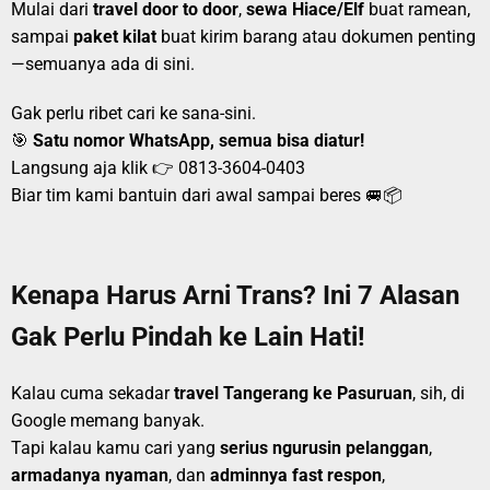
Mulai dari
travel door to door
,
sewa Hiace/Elf
buat ramean,
sampai
paket kilat
buat kirim barang atau dokumen penting
—semuanya ada di sini.
Gak perlu ribet cari ke sana-sini.
🎯
Satu nomor WhatsApp, semua bisa diatur!
Langsung aja klik 👉
0813-3604-0403
Biar tim kami bantuin dari awal sampai beres 🚐📦
Kenapa Harus Arni Trans? Ini 7 Alasan
Gak Perlu Pindah ke Lain Hati!
Kalau cuma sekadar
travel Tangerang ke Pasuruan
, sih, di
Google memang banyak.
Tapi kalau kamu cari yang
serius ngurusin pelanggan
,
armadanya nyaman
, dan
adminnya fast respon
,