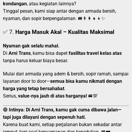
kondangan
, atau kegiatan lainnya?
Tinggal pesan, kami siap antar dengan armada bersih,
nyaman, dan sopir berpengalaman. 🚐👨‍👩‍👧‍👦✨
✅ 7.
Harga Masuk Akal – Kualitas Maksimal
Nyaman gak selalu mahal.
Di
Arni Trans
, kamu bisa dapet
fasilitas travel kelas atas
tanpa harus keluar biaya besar.
Mulai dari armada yang adem & bersih, sopir ramah, sampai
layanan door to door—
semua bisa kamu nikmati dengan
harga yang tetap bersahabat
.
Serius,
value-nya jauh di atas harganya!
🚐💯
🟢
Intinya:
Di Arni Trans, kamu gak cuma dibawa jalan—
tapi juga dilayani dengan sepenuh hati.
Karena buat kami, setiap perjalanan bukan sekadar antar
jemput, tapi soal kenyamanan dan kepedulian. 🚐❤️