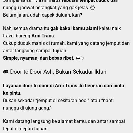
Sampai sana? Masih harus
rebutan tempat duduk
dan
nunggu jadwal berangkat yang gak jelas. 🤯
Belum jalan, udah capek duluan, kan?
Nah, semua drama itu
gak bakal kamu alami
kalau naik
travel bareng
Arni Trans
.
Cukup duduk manis di rumah, kami yang datang jemput dan
antar langsung sampai tujuan.
Simple, nyaman, dan bebas ribet.
🚐✨
🚐 Door to Door Asli, Bukan Sekadar Iklan
Layanan door to door di Arni Trans itu beneran dari pintu
ke pintu.
Bukan sekadar “jemput di sekitaran pool” atau “nanti
nunggu di ujung gang.”
Kami datang langsung ke alamat kamu, dan antar sampai
tepat di depan tujuan.