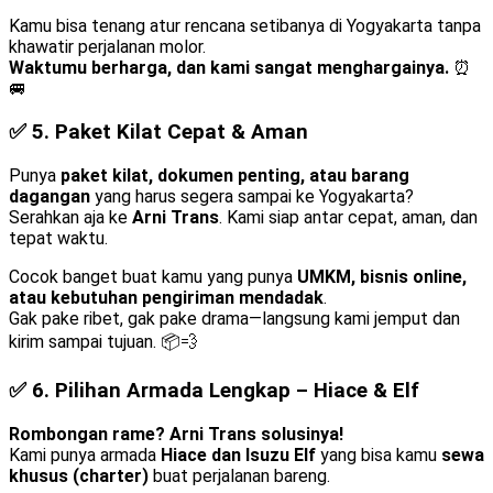
Kamu bisa tenang atur rencana setibanya di Yogyakarta tanpa
khawatir perjalanan molor.
Waktumu berharga, dan kami sangat menghargainya.
⏰
🚐
✅ 5.
Paket Kilat Cepat & Aman
Punya
paket kilat, dokumen penting, atau barang
dagangan
yang harus segera sampai ke Yogyakarta?
Serahkan aja ke
Arni Trans
. Kami siap antar cepat, aman, dan
tepat waktu.
Cocok banget buat kamu yang punya
UMKM, bisnis online,
atau kebutuhan pengiriman mendadak
.
Gak pake ribet, gak pake drama—langsung kami jemput dan
kirim sampai tujuan. 📦💨
✅ 6.
Pilihan Armada Lengkap – Hiace & Elf
Rombongan rame? Arni Trans solusinya!
Kami punya armada
Hiace dan Isuzu Elf
yang bisa kamu
sewa
khusus (charter)
buat perjalanan bareng.