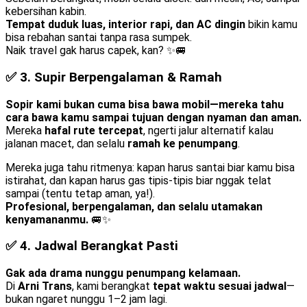
kebersihan kabin.
Tempat duduk luas, interior rapi, dan AC dingin
bikin kamu
bisa rebahan santai tanpa rasa sumpek.
Naik travel gak harus capek, kan? ✨🚐
✅ 3.
Supir Berpengalaman & Ramah
Sopir kami bukan cuma bisa bawa mobil—mereka tahu
cara bawa kamu sampai tujuan dengan nyaman dan aman.
Mereka
hafal rute tercepat
, ngerti jalur alternatif kalau
jalanan macet, dan selalu
ramah ke penumpang
.
Mereka juga tahu ritmenya: kapan harus santai biar kamu bisa
istirahat, dan kapan harus gas tipis-tipis biar nggak telat
sampai (tentu tetap aman, ya!).
Profesional, berpengalaman, dan selalu utamakan
kenyamananmu.
🚐✨
✅ 4.
Jadwal Berangkat Pasti
Gak ada drama nunggu penumpang kelamaan.
Di
Arni Trans
, kami berangkat
tepat waktu sesuai jadwal
—
bukan ngaret nunggu 1–2 jam lagi.