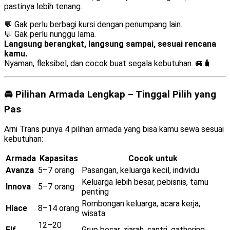
pastinya lebih tenang.
💬 Gak perlu berbagi kursi dengan penumpang lain.
💬 Gak perlu nunggu lama.
Langsung berangkat, langsung sampai, sesuai rencana
kamu.
Nyaman, fleksibel, dan cocok buat segala kebutuhan. 🚐🧳
🚘 Pilihan Armada Lengkap – Tinggal Pilih yang
Pas
Arni Trans punya 4 pilihan armada yang bisa kamu sewa sesuai
kebutuhan:
Armada
Kapasitas
Cocok untuk
Avanza
5–7 orang
Pasangan, keluarga kecil, individu
Keluarga lebih besar, pebisnis, tamu
Innova
5–7 orang
penting
Rombongan keluarga, acara kerja,
Hiace
8–14 orang
wisata
12–20
Elf
Grup besar, ziarah, santri, gathering