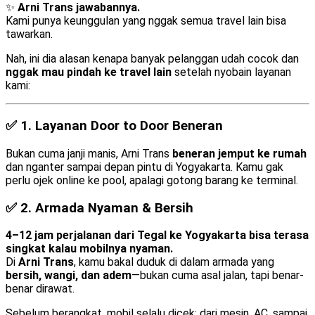
✨
Arni Trans jawabannya.
Kami punya keunggulan yang nggak semua travel lain bisa
tawarkan.
Nah, ini dia alasan kenapa banyak pelanggan udah cocok dan
nggak mau pindah ke travel lain
setelah nyobain layanan
kami:
✅ 1.
Layanan Door to Door Beneran
Bukan cuma janji manis, Arni Trans
beneran jemput ke rumah
dan nganter sampai depan pintu di Yogyakarta. Kamu gak
perlu ojek online ke pool, apalagi gotong barang ke terminal.
✅ 2.
Armada Nyaman & Bersih
4–12 jam perjalanan dari Tegal ke Yogyakarta bisa terasa
singkat kalau mobilnya nyaman.
Di
Arni Trans
, kamu bakal duduk di dalam armada yang
bersih, wangi, dan adem
—bukan cuma asal jalan, tapi benar-
benar dirawat.
Sebelum berangkat, mobil selalu dicek: dari mesin, AC, sampai