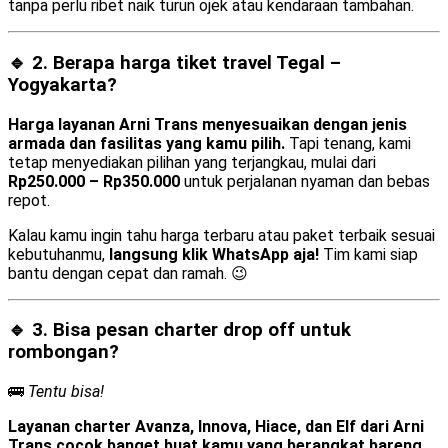
tanpa perlu ribet naik turun ojek atau kendaraan tambahan.
🔹 2. Berapa harga tiket travel Tegal –
Yogyakarta?
Harga layanan Arni Trans menyesuaikan dengan jenis
armada dan fasilitas yang kamu pilih.
Tapi tenang, kami
tetap menyediakan pilihan yang terjangkau, mulai dari
Rp250.000 – Rp350.000
untuk perjalanan nyaman dan bebas
repot.
Kalau kamu ingin tahu harga terbaru atau paket terbaik sesuai
kebutuhanmu,
langsung klik WhatsApp aja!
Tim kami siap
bantu dengan cepat dan ramah. 😉
🔹 3. Bisa pesan
charter drop off
untuk
rombongan?
🚌
Tentu bisa!
Layanan charter Avanza, Innova, Hiace, dan Elf dari Arni
Trans cocok banget buat kamu yang berangkat bareng