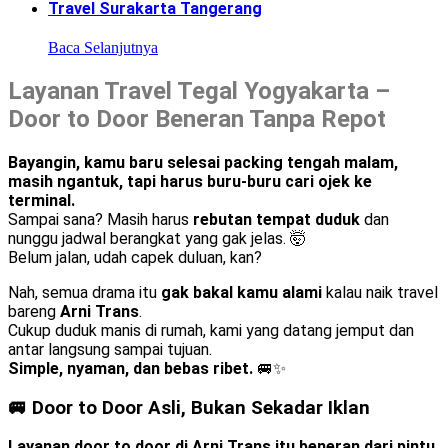
Travel Surakarta Tangerang
Baca Selanjutnya
Layanan Travel Tegal Yogyakarta –
Door to Door Beneran Tanpa Repot
Bayangin, kamu baru selesai packing tengah malam,
masih ngantuk, tapi harus buru-buru cari ojek ke
terminal.
Sampai sana? Masih harus
rebutan tempat duduk
dan
nunggu jadwal berangkat yang gak jelas. 🤯
Belum jalan, udah capek duluan, kan?
Nah, semua drama itu
gak bakal kamu alami
kalau naik travel
bareng
Arni Trans
.
Cukup duduk manis di rumah, kami yang datang jemput dan
antar langsung sampai tujuan.
Simple, nyaman, dan bebas ribet.
🚐✨
🚐 Door to Door Asli, Bukan Sekadar Iklan
Layanan door to door di Arni Trans itu beneran dari pintu