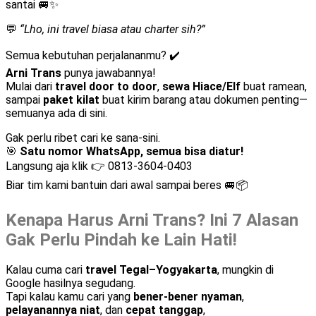
santai 🚐✨
💬
“Lho, ini travel biasa atau charter sih?”
Semua kebutuhan perjalananmu? ✔️
Arni Trans
punya jawabannya!
Mulai dari
travel door to door
,
sewa Hiace/Elf
buat ramean,
sampai
paket kilat
buat kirim barang atau dokumen penting—
semuanya ada di sini.
Gak perlu ribet cari ke sana-sini.
🎯
Satu nomor WhatsApp, semua bisa diatur!
Langsung aja klik 👉
0813-3604-0403
Biar tim kami bantuin dari awal sampai beres 🚐📦
Kenapa Harus Arni Trans? Ini 7 Alasan
Gak Perlu Pindah ke Lain Hati!
Kalau cuma cari
travel Tegal–Yogyakarta
, mungkin di
Google hasilnya segudang.
Tapi kalau kamu cari yang
bener-bener nyaman
,
pelayanannya niat
, dan
cepat tanggap
,