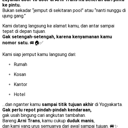
ke pintu.
Bukan sekadar “jemput di sekitaran pool” atau “nanti nunggu di
ujung gang.”
Kami datang langsung ke alamat kamu, dan antar sampai
tepat di depan tujuan.
Gak setengah-setengah, karena kenyamanan kamu
nomor satu.
🚐🏠✅
Kami siap jemput kamu langsung dari:
Rumah
Kosan
Kantor
Hotel
…dan nganter kamu
sampai titik tujuan akhir
di Yogyakarta.
Gak perlu repot pindah-pindah kendaraan,
gak usah bingung cari angkutan tambahan.
Bareng
Arni Trans
, kamu cukup
duduk manis
,
dan kami yang urus semuanya dari awal sampai tujuan. 🚐✨