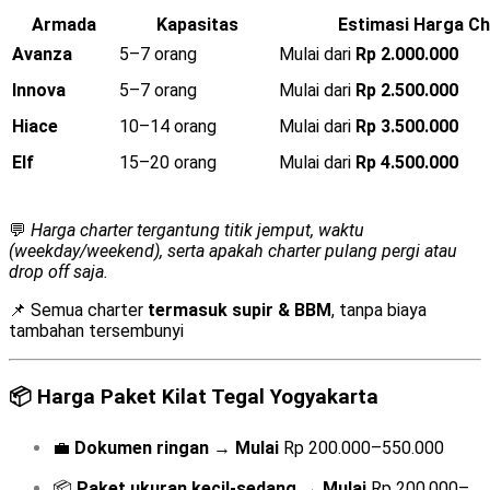
Armada
Kapasitas
Estimasi Harga Ch
Avanza
5–7 orang
Mulai dari
Rp 2.000.000
Innova
5–7 orang
Mulai dari
Rp 2.500.000
Hiace
10–14 orang
Mulai dari
Rp 3.500.000
Elf
15–20 orang
Mulai dari
Rp 4.500.000
💬
Harga charter tergantung titik jemput, waktu
(weekday/weekend), serta apakah charter pulang pergi atau
drop off saja.
📌 Semua charter
termasuk supir & BBM
, tanpa biaya
tambahan tersembunyi
📦
Harga Paket Kilat Tegal Yogyakarta
💼
Dokumen ringan
→
Mulai
Rp 200.000–550.000
📦
Paket ukuran kecil-sedang
→
Mulai
Rp 200.000–