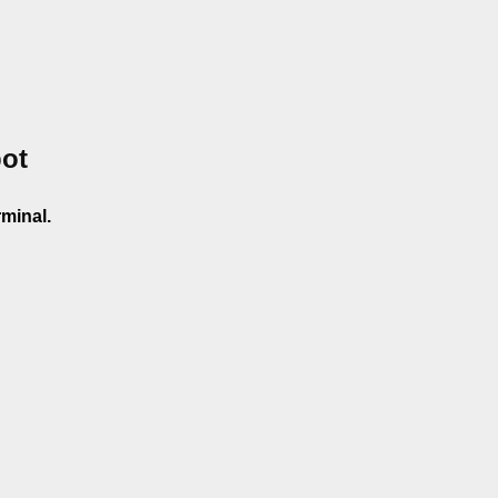
ot
minal.