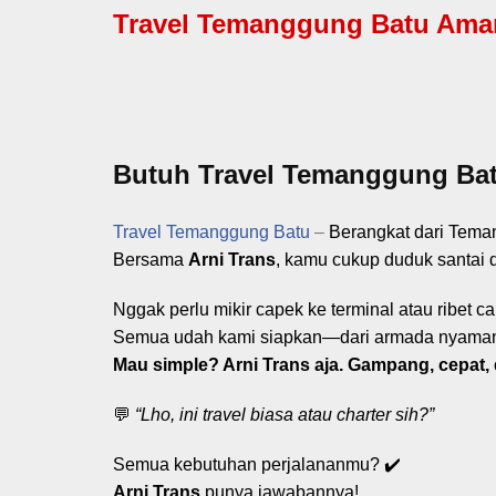
Travel Temanggung Batu Aman,
Butuh Travel Temanggung Batu
Travel Temanggung Batu
–
Berangkat dari Tem
Bersama
Arni Trans
, kamu cukup duduk santai 
Nggak perlu mikir capek ke terminal atau ribet 
Semua udah kami siapkan—dari armada nyaman
Mau simple? Arni Trans aja. Gampang, cepat, 
💬
“Lho, ini travel biasa atau charter sih?”
Semua kebutuhan perjalananmu? ✔️
Arni Trans
punya jawabannya!