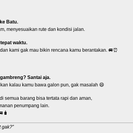
ke Batu.
m, menyesuaikan rute dan kondisi jalan.
tepat waktu.
 dan kami gak mau bikin rencana kamu berantakan. 🚐⏰
egambreng? Santai aja.
hkan kalau kamu bawa galon pun, gak masalah 😄
adi semua barang bisa tertata rapi dan aman,
amanan penumpang lain.
🧳
t gak?”