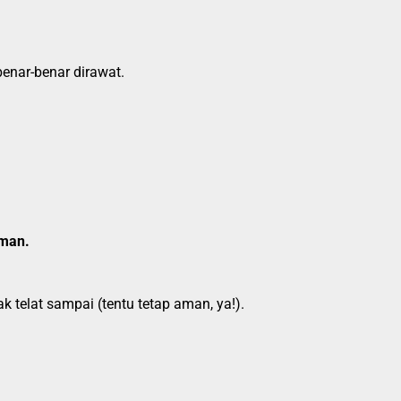
benar-benar dirawat.
aman.
k telat sampai (tentu tetap aman, ya!).