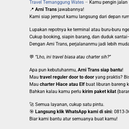
Travel Temanggung Wates
–
Kamu pengin jalan
📍
Arni Trans
jawabannya!
Kami siap jemput kamu langsung dari depan ru
Lupakan repotnya ke terminal atau buru-buru ngej
Cukup booking, siapin barang, dan duduk santa
Dengan Arni Trans, perjalananmu jadi lebih mud
💬
“Lho, ini travel biasa atau charter sih?”
Apa pun kebutuhanmu,
Arni Trans siap bantu
!
Mau
travel reguler door to door
yang praktis? Bi
Mau
charter Hiace atau Elf
buat liburan bareng 
Bahkan kalau kamu perlu
kirim paket kilat
(bara
🚀 Semua layanan, cukup satu pintu.
🎯
Langsung klik WhatsApp kami di sini:
0813-3
Biar kami bantu atur semuanya buat kamu!