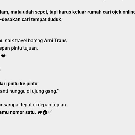
m, mata udah sepet, tapi harus keluar rumah cari ojek online
k-desakan cari tempat duduk
.
u naik travel bareng
Arni Trans
.
pan pintu tujuan.
❤️
n
ari pintu ke pintu.
nanti nunggu di ujung gang.”
 sampai tepat di depan tujuan.
amu nomor satu.
🚐🏠✅