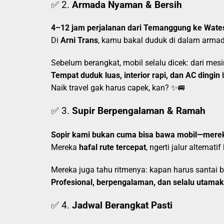
✅ 2.
Armada Nyaman & Bersih
4–12 jam perjalanan dari Temanggung ke Wates
Di
Arni Trans
, kamu bakal duduk di dalam arma
Sebelum berangkat, mobil selalu dicek: dari mesi
Tempat duduk luas, interior rapi, dan AC dingin
b
Naik travel gak harus capek, kan? ✨🚐
✅ 3.
Supir Berpengalaman & Ramah
Sopir kami bukan cuma bisa bawa mobil—mere
Mereka
hafal rute tercepat
, ngerti jalur alternat
Mereka juga tahu ritmenya: kapan harus santai bia
Profesional, berpengalaman, dan selalu utam
✅ 4.
Jadwal Berangkat Pasti