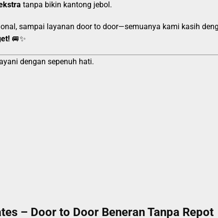
ekstra
tanpa bikin kantong jebol.
esional, sampai layanan door to door—semuanya kami kasih den
et!
🚐✨
ayani dengan sepenuh hati.
es – Door to Door Beneran Tanpa Repot