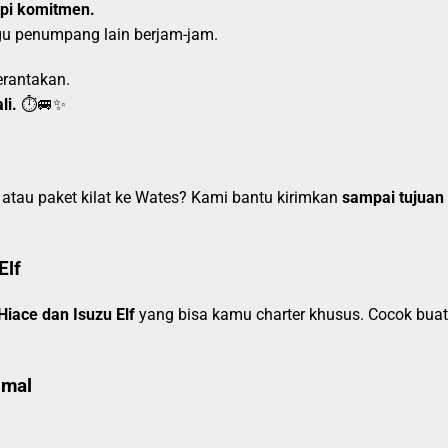
api komitmen.
gu penumpang lain berjam-jam.
erantakan.
li.
⏱️🚐✨
atau paket kilat ke Wates? Kami bantu kirimkan
sampai tujuan
Elf
Hiace dan Isuzu Elf
yang bisa kamu charter khusus. Cocok buat
imal