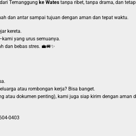
 dari Temanggung
ke Wates
tanpa ribet, tanpa drama, dan tet
mah dan antar sampai tujuan dengan aman dan tepat waktu.
ar kereta.
i—kami yang urus semuanya.
ah dan bebas stres. 💼🚐✨
sa.
keluarga atau rombongan kerja? Bisa banget.
ng atau dokumen penting), kami juga siap kirim dengan aman d
604-0403