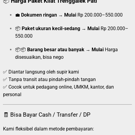
📦
Harga Paket Kilat Trenggalek Pati
💼
Dokumen ringan
→
Mulai
Rp 200.000–550.000
📦
Paket ukuran kecil-sedang
→
Mulai
Rp 200.000–
550.000
📦📦
Barang besar atau banyak
→
Mulai
Harga
disesuaikan, bisa nego
✅ Diantar langsung oleh supir kami
✅ Tanpa transit atau pindah-pindah tangan
✅ Cocok untuk pedagang online, UMKM, kantor, dan
personal
🧾 Bisa Bayar Cash / Transfer / DP
Kami fleksibel dalam metode pembayaran: