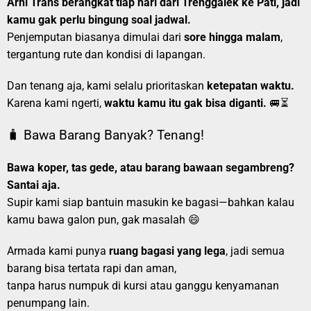
Arni Trans berangkat tiap hari dari Trenggalek ke Pati, jadi
kamu gak perlu bingung soal jadwal.
Penjemputan biasanya dimulai dari
sore hingga malam
,
tergantung rute dan kondisi di lapangan.
Dan tenang aja, kami selalu prioritaskan
ketepatan waktu.
Karena kami ngerti,
waktu kamu itu gak bisa diganti.
🚐⏳
🧳 Bawa Barang Banyak? Tenang!
Bawa koper, tas gede, atau barang bawaan segambreng?
Santai aja.
Supir kami siap bantuin masukin ke bagasi—bahkan kalau
kamu bawa galon pun, gak masalah 😄
Armada kami punya
ruang bagasi yang lega
, jadi semua
barang bisa tertata rapi dan aman,
tanpa harus numpuk di kursi atau ganggu kenyamanan
penumpang lain.