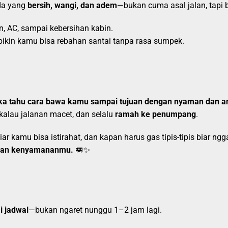
da yang
bersih, wangi, dan adem
—bukan cuma asal jalan, tapi 
n, AC, sampai kebersihan kabin.
ikin kamu bisa rebahan santai tanpa rasa sumpek.
ka tahu cara bawa kamu sampai tujuan dengan nyaman dan 
if kalau jalanan macet, dan selalu
ramah ke penumpang
.
r kamu bisa istirahat, dan kapan harus gas tipis-tipis biar ngga
akan kenyamananmu.
🚐✨
i jadwal
—bukan ngaret nunggu 1–2 jam lagi.