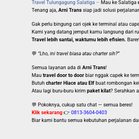
Travel Tulungagung Salatiga
–
Mau ke Salatiga
Tenang aja,
Arni Trans
siap jadi solusi perjala
Gak perlu bingung cari ojek ke terminal atau cap
Kami yang datang jemput kamu langsung dari ru
Travel lebih santai, waktumu lebih efisien.
Baren
💬
“Lho, ini travel biasa atau charter sih?”
Semua layanan ada di
Arni Trans
!
Mau
travel door to door
biar nggak capek ke term
Butuh
charter Hiace atau Elf
buat rombongan kelu
Atau lagi buru-buru kirim
paket kilat
? Serahkan a
💬 Pokoknya, cukup satu chat — semua beres!
Klik sekarang
👉
0813-3604-0403
Biar kami bantu semua kebutuhan perjalanan d