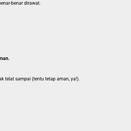
benar-benar dirawat.
aman.
k telat sampai (tentu tetap aman, ya!).