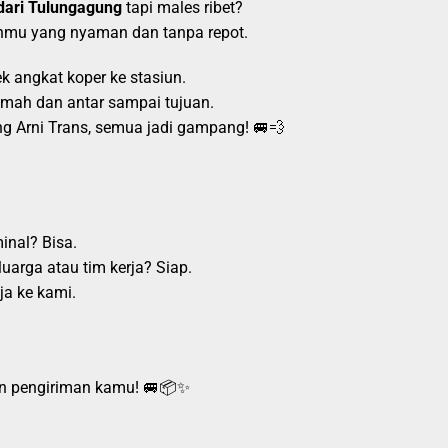
dari Tulungagung
tapi males ribet?
nanmu yang nyaman dan tanpa repot.
ek angkat koper ke stasiun.
mah dan antar sampai tujuan.
g Arni Trans, semua jadi gampang! 🚐💨
inal? Bisa.
arga atau tim kerja? Siap.
ja ke kami.
an pengiriman kamu! 🚐📦✨