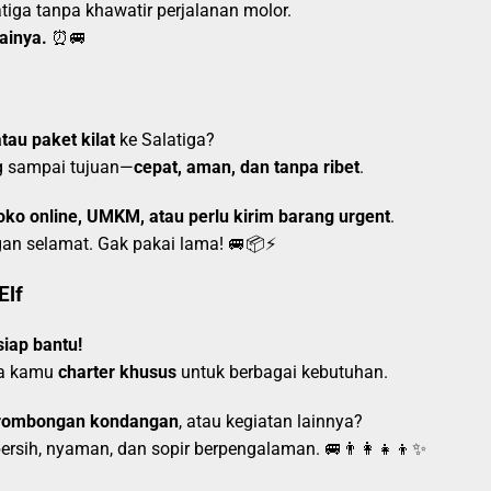
tiga tanpa khawatir perjalanan molor.
ainya.
⏰🚐
tau paket kilat
ke Salatiga?
g sampai tujuan—
cepat, aman, dan tanpa ribet
.
oko online, UMKM, atau perlu kirim barang urgent
.
gan selamat. Gak pakai lama! 🚐📦⚡
Elf
iap bantu!
sa kamu
charter khusus
untuk berbagai kebutuhan.
r, rombongan kondangan
, atau kegiatan lainnya?
rsih, nyaman, dan sopir berpengalaman. 🚐👨‍👩‍👧‍👦✨