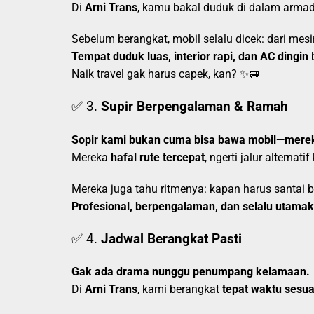
Di
Arni Trans
, kamu bakal duduk di dalam arma
Sebelum berangkat, mobil selalu dicek: dari mesi
Tempat duduk luas, interior rapi, dan AC dingin
b
Naik travel gak harus capek, kan? ✨🚐
✅ 3.
Supir Berpengalaman & Ramah
Sopir kami bukan cuma bisa bawa mobil—mere
Mereka
hafal rute tercepat
, ngerti jalur alternat
Mereka juga tahu ritmenya: kapan harus santai bia
Profesional, berpengalaman, dan selalu utam
✅ 4.
Jadwal Berangkat Pasti
Gak ada drama nunggu penumpang kelamaan.
Di
Arni Trans
, kami berangkat
tepat waktu sesua