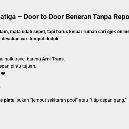
atiga – Door to Door Beneran Tanpa Repo
m, mata udah sepet, tapi harus keluar rumah cari ojek online
k-desakan cari tempat duduk
.
u naik travel bareng
Arni Trans
.
pan pintu tujuan.
❤️
n
e pintu
, bukan “jemput sekitaran pool” atau “titip depan gang.”