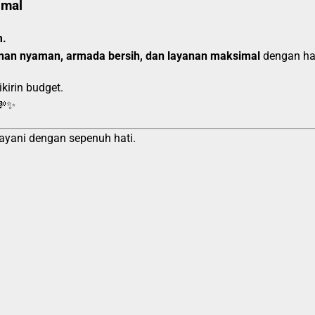
imal
m.
anan nyaman, armada bersih, dan layanan maksimal
dengan har
kirin budget.
💸✨
ayani dengan sepenuh hati.