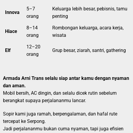
5–7
Keluarga lebih besar, pebisnis, tamu
Innova
orang
penting
8–14
Rombongan keluarga, acara kerja,
Hiace
orang
wisata
12–20
Elf
Grup besar, ziarah, santri, gathering
orang
Armada Arni Trans selalu siap antar kamu dengan nyaman
dan aman.
Mobil bersih, AC dingin, dan selalu dicek rutin sebelum
berangkat supaya perjalananmu lancar.
Sopir kami juga ramah, berpengalaman, dan hafal rute
tercepat ke Serpong.
Jadi perjalananmu bukan cuma nyaman, tapi juga efisien