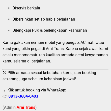
Diservis berkala
Dibersihkan setiap habis perjalanan
Dilengkapi P3K & perlengkapan keamanan
Kamu gak akan nemuin mobil yang pengap, AC mati, atau
kursi yang bikin pegal di Arni Trans. Karena sejak awal, kami
selalu menomorsatukan kualitas armada demi kenyamanan
kamu selama di perjalanan.
🎯 Pilih armada sesuai kebutuhan kamu, dan booking
sekarang juga sebelum kehabisan jadwal!
📱 Klik untuk booking via WhatsApp:
👉
0813-3604-0403
(Admin
A
r
ni Trans
)