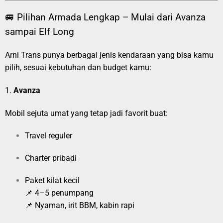
🚐 Pilihan Armada Lengkap – Mulai dari Avanza
sampai Elf Long
Arni Trans punya berbagai jenis kendaraan yang bisa kamu
pilih, sesuai kebutuhan dan budget kamu:
1.
Avanza
Mobil sejuta umat yang tetap jadi favorit buat:
Travel reguler
Charter pribadi
Paket kilat kecil
📌 4–5 penumpang
📌 Nyaman, irit BBM, kabin rapi