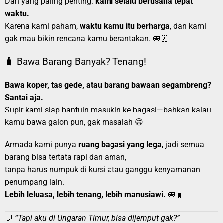
Dan yang paling penting:
kami selalu berusaha tepat
waktu.
Karena kami paham,
waktu kamu itu berharga
, dan kami
gak mau bikin rencana kamu berantakan. 🚐⏰
🧳 Bawa Barang Banyak? Tenang!
Bawa koper, tas gede, atau barang bawaan segambreng?
Santai aja.
Supir kami siap bantuin masukin ke bagasi—bahkan kalau
kamu bawa galon pun, gak masalah 😄
Armada kami punya
ruang bagasi yang lega
, jadi semua
barang bisa tertata rapi dan aman,
tanpa harus numpuk di kursi atau ganggu kenyamanan
penumpang lain.
Lebih leluasa, lebih tenang, lebih manusiawi.
🚐🧳
💬
“Tapi aku di Ungaran Timur, bisa dijemput gak?”