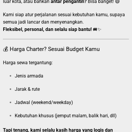
luar kota, atau bahkan
antar pengantin?
Bisa banget! 😄
Kami siap atur perjalanan sesuai kebutuhan kamu, supaya
semua jadi lancar dan menyenangkan.
Fleksibel, personal, dan selalu siap bantu!
🚐✨
💰 Harga Charter? Sesuai Budget Kamu
Harga sewa tergantung:
Jenis armada
Jarak & rute
Jadwal (weekend/weekday)
Kebutuhan khusus (jemput malam, balik hari, dll)
Tapi tenang, kami selalu kasih harga yang logis dan