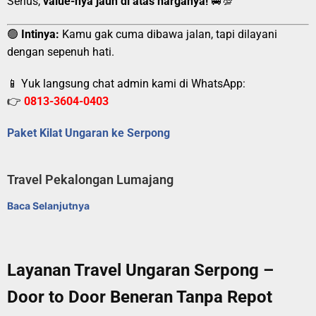
Serius,
value-nya jauh di atas harganya!
🚐💯
🟢
Intinya:
Kamu gak cuma dibawa jalan, tapi dilayani
dengan sepenuh hati.
📱 Yuk langsung chat admin kami di WhatsApp:
👉
0813-3604-0403
Paket Kilat Ungaran ke Serpong
Travel Pekalongan Lumajang
Baca Selanjutnya
Layanan Travel Ungaran Serpong –
Door to Door Beneran Tanpa Repot