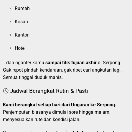
Rumah
Kosan
Kantor
Hotel
…dan nganter kamu
sampai titik tujuan akhir
di Serpong.
Gak repot pindah kendaraan, gak ribet cari angkutan lagi.
Semua tinggal duduk manis.
🕓 Jadwal Berangkat Rutin & Pasti
Kami berangkat setiap hari dari Ungaran ke Serpong.
Penjemputan biasanya dimulai sore hingga malam,
menyesuaikan rute dan kondisi jalan.