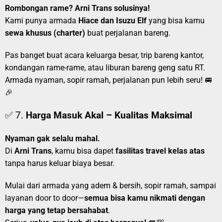
Rombongan rame? Arni Trans solusinya!
Kami punya armada
Hiace dan Isuzu Elf
yang bisa kamu
sewa khusus (charter)
buat perjalanan bareng.
Pas banget buat acara keluarga besar, trip bareng kantor,
kondangan rame-rame, atau liburan bareng geng satu RT.
Armada nyaman, sopir ramah, perjalanan pun lebih seru! 🚐
🎉
✅ 7.
Harga Masuk Akal – Kualitas Maksimal
Nyaman gak selalu mahal.
Di
Arni Trans
, kamu bisa dapet
fasilitas travel kelas atas
tanpa harus keluar biaya besar.
Mulai dari armada yang adem & bersih, sopir ramah, sampai
layanan door to door—
semua bisa kamu nikmati dengan
harga yang tetap bersahabat
.