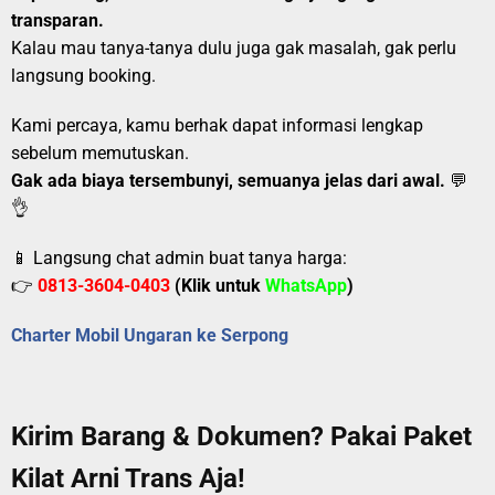
transparan.
Kalau mau tanya-tanya dulu juga gak masalah, gak perlu
langsung booking.
Kami percaya, kamu berhak dapat informasi lengkap
sebelum memutuskan.
Gak ada biaya tersembunyi, semuanya jelas dari awal.
💬
👌
📱 Langsung chat admin buat tanya harga:
👉
0813-3604-0403
(Klik untuk
WhatsApp
)
Charter Mobil Ungaran ke Serpong
Kirim Barang & Dokumen? Pakai Paket
Kilat Arni Trans Aja!