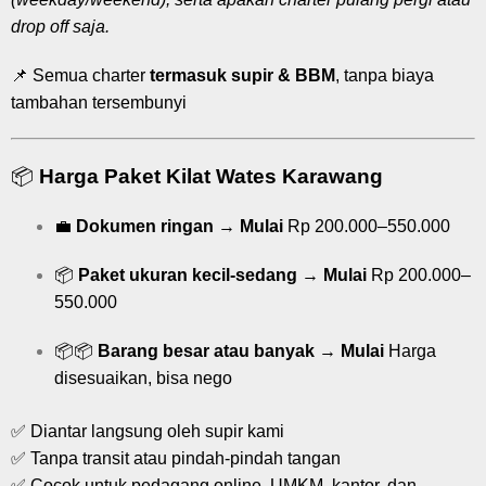
drop off saja.
📌 Semua charter
termasuk supir & BBM
, tanpa biaya
tambahan tersembunyi
📦
Harga Paket Kilat Wates Karawang
💼
Dokumen ringan
→
Mulai
Rp 200.000–550.000
📦
Paket ukuran kecil-sedang
→
Mulai
Rp 200.000–
550.000
📦📦
Barang besar atau banyak
→
Mulai
Harga
disesuaikan, bisa nego
✅ Diantar langsung oleh supir kami
✅ Tanpa transit atau pindah-pindah tangan
✅ Cocok untuk pedagang online, UMKM, kantor, dan