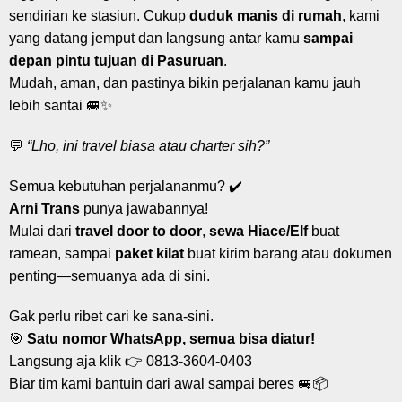
sendirian ke stasiun. Cukup
duduk manis di rumah
, kami
yang datang jemput dan langsung antar kamu
sampai
depan pintu tujuan di Pasuruan
.
Mudah, aman, dan pastinya bikin perjalanan kamu jauh
lebih santai 🚐✨
💬
“Lho, ini travel biasa atau charter sih?”
Semua kebutuhan perjalananmu? ✔️
Arni Trans
punya jawabannya!
Mulai dari
travel door to door
,
sewa Hiace/Elf
buat
ramean, sampai
paket kilat
buat kirim barang atau dokumen
penting—semuanya ada di sini.
Gak perlu ribet cari ke sana-sini.
🎯
Satu nomor WhatsApp, semua bisa diatur!
Langsung aja klik 👉
0813-3604-0403
Biar tim kami bantuin dari awal sampai beres 🚐📦