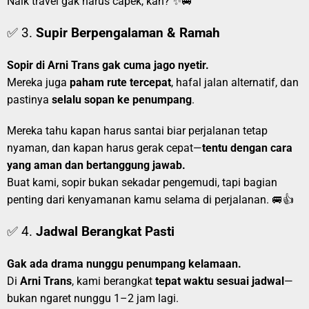
Naik travel gak harus capek, kan? ✨🚐
✅ 3.
Supir Berpengalaman & Ramah
Sopir di Arni Trans gak cuma jago nyetir.
Mereka juga
paham rute tercepat
, hafal jalan alternatif, dan
pastinya
selalu sopan ke penumpang
.
Mereka tahu kapan harus santai biar perjalanan tetap
nyaman, dan kapan harus gerak cepat—
tentu dengan cara
yang aman dan bertanggung jawab.
Buat kami, sopir bukan sekadar pengemudi, tapi bagian
penting dari kenyamanan kamu selama di perjalanan. 🚐👍
✅ 4.
Jadwal Berangkat Pasti
Gak ada drama nunggu penumpang kelamaan.
Di
Arni Trans
, kami berangkat
tepat waktu sesuai jadwal
—
bukan ngaret nunggu 1–2 jam lagi.