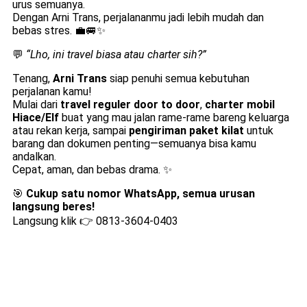
urus semuanya.
Dengan Arni Trans, perjalananmu jadi lebih mudah dan
bebas stres. 💼🚐✨
💬
“Lho, ini travel biasa atau charter sih?”
Tenang,
Arni Trans
siap penuhi semua kebutuhan
perjalanan kamu!
Mulai dari
travel reguler door to door
,
charter mobil
Hiace/Elf
buat yang mau jalan rame-rame bareng keluarga
atau rekan kerja, sampai
pengiriman paket kilat
untuk
barang dan dokumen penting—semuanya bisa kamu
andalkan.
Cepat, aman, dan bebas drama. ✨
🎯
Cukup satu nomor WhatsApp, semua urusan
langsung beres!
Langsung klik 👉
0813-3604-0403