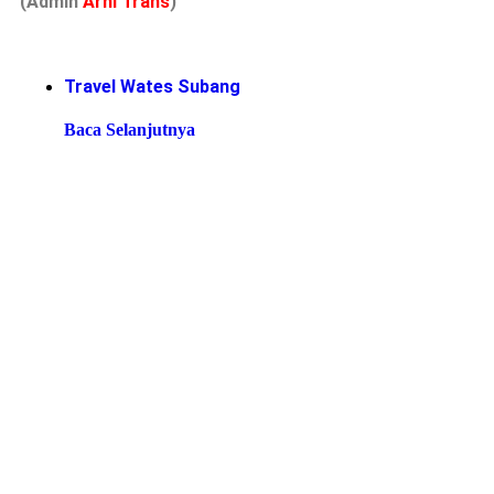
(Admin
A
r
ni Trans
)
Travel Wates Subang
Baca Selanjutnya