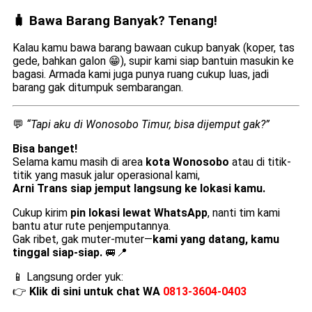
🧳 Bawa Barang Banyak? Tenang!
Kalau kamu bawa barang bawaan cukup banyak (koper, tas
gede, bahkan galon 😁), supir kami siap bantuin masukin ke
bagasi. Armada kami juga punya ruang cukup luas, jadi
barang gak ditumpuk sembarangan.
💬
“Tapi aku di Wonosobo Timur, bisa dijemput gak?”
Bisa banget!
Selama kamu masih di area
kota Wonosobo
atau di titik-
titik yang masuk jalur operasional kami,
Arni Trans siap jemput langsung ke lokasi kamu.
Cukup kirim
pin lokasi lewat WhatsApp
, nanti tim kami
bantu atur rute penjemputannya.
Gak ribet, gak muter-muter—
kami yang datang, kamu
tinggal siap-siap.
🚐📍
📱 Langsung order yuk:
👉
Klik di sini untuk chat WA
0813-3604-0403