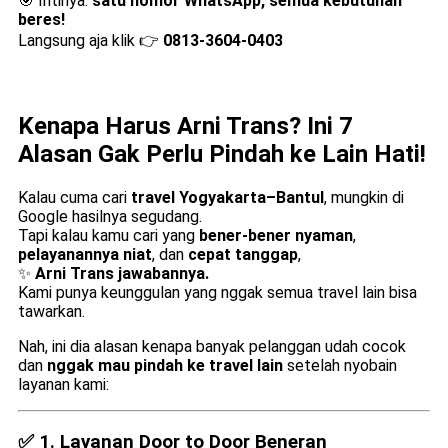
🎯 Intinya:
satu nomor WhatsApp, semua kebutuhan
beres!
Langsung aja klik 👉
0813-3604-0403
Kenapa Harus Arni Trans? Ini 7
Alasan Gak Perlu Pindah ke Lain Hati!
Kalau cuma cari
travel Yogyakarta–Bantul
, mungkin di
Google hasilnya segudang.
Tapi kalau kamu cari yang
bener-bener nyaman
,
pelayanannya niat
, dan
cepat tanggap
,
✨
Arni Trans jawabannya.
Kami punya keunggulan yang nggak semua travel lain bisa
tawarkan.
Nah, ini dia alasan kenapa banyak pelanggan udah cocok
dan
nggak mau pindah ke travel lain
setelah nyobain
layanan kami:
✅ 1.
Layanan Door to Door Beneran