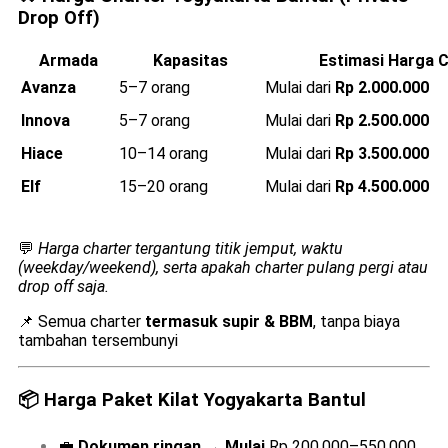
Drop Off)
Armada
Kapasitas
Estimasi Harga C
Avanza
5–7 orang
Mulai dari
Rp 2.000.000
Innova
5–7 orang
Mulai dari
Rp 2.500.000
Hiace
10–14 orang
Mulai dari
Rp 3.500.000
Elf
15–20 orang
Mulai dari
Rp 4.500.000
💬
Harga charter tergantung titik jemput, waktu
(weekday/weekend), serta apakah charter pulang pergi atau
drop off saja.
📌 Semua charter
termasuk supir & BBM
, tanpa biaya
tambahan tersembunyi
📦
Harga Paket Kilat Yogyakarta Bantul
💼
Dokumen ringan
→
Mulai
Rp 200.000–550.000