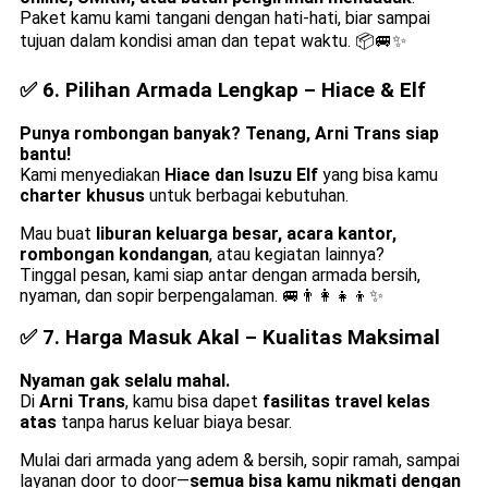
Paket kamu kami tangani dengan hati-hati, biar sampai
tujuan dalam kondisi aman dan tepat waktu. 📦🚐✨
✅ 6.
Pilihan Armada Lengkap – Hiace & Elf
Punya rombongan banyak? Tenang, Arni Trans siap
bantu!
Kami menyediakan
Hiace dan Isuzu Elf
yang bisa kamu
charter khusus
untuk berbagai kebutuhan.
Mau buat
liburan keluarga besar, acara kantor,
rombongan kondangan
, atau kegiatan lainnya?
Tinggal pesan, kami siap antar dengan armada bersih,
nyaman, dan sopir berpengalaman. 🚐👨‍👩‍👧‍👦✨
✅ 7.
Harga Masuk Akal – Kualitas Maksimal
Nyaman gak selalu mahal.
Di
Arni Trans
, kamu bisa dapet
fasilitas travel kelas
atas
tanpa harus keluar biaya besar.
Mulai dari armada yang adem & bersih, sopir ramah, sampai
layanan door to door—
semua bisa kamu nikmati dengan