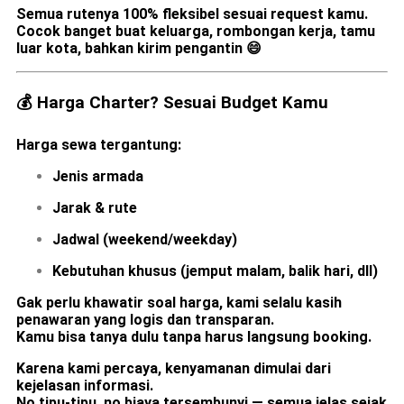
Semua rutenya
100% fleksibel
sesuai request kamu.
Cocok banget buat keluarga, rombongan kerja, tamu
luar kota, bahkan kirim pengantin 😄
💰 Harga Charter? Sesuai Budget Kamu
Harga sewa tergantung:
Jenis armada
Jarak & rute
Jadwal (weekend/weekday)
Kebutuhan khusus (jemput malam, balik hari, dll)
Gak perlu khawatir soal harga, kami selalu kasih
penawaran yang logis dan transparan.
Kamu bisa tanya dulu tanpa harus langsung booking.
Karena kami percaya, kenyamanan dimulai dari
kejelasan informasi.
No tipu-tipu, no biaya tersembunyi — semua jelas sejak