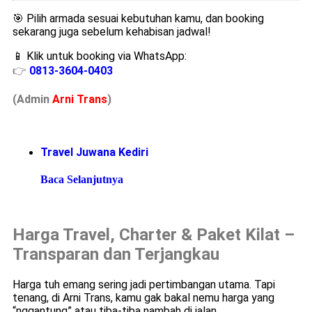
🎯 Pilih armada sesuai kebutuhan kamu, dan booking
sekarang juga sebelum kehabisan jadwal!
📱 Klik untuk booking via WhatsApp:
👉
0813-3604-0403
(Admin
A
r
ni Trans
)
Travel Juwana Kediri
Baca Selanjutnya
Harga Travel, Charter & Paket Kilat –
Transparan dan Terjangkau
Harga tuh emang sering jadi pertimbangan utama. Tapi
tenang, di Arni Trans, kamu gak bakal nemu harga yang
“nggantung” atau tiba-tiba nambah di jalan.