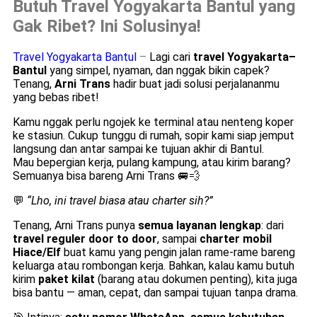
Butuh Travel Yogyakarta Bantul yang
Gak Ribet? Ini Solusinya!
Travel Yogyakarta Bantul
–
Lagi cari
travel Yogyakarta–
Bantul
yang simpel, nyaman, dan nggak bikin capek?
Tenang,
Arni Trans
hadir buat jadi solusi perjalananmu
yang bebas ribet!
Kamu nggak perlu ngojek ke terminal atau nenteng koper
ke stasiun. Cukup tunggu di rumah, sopir kami siap jemput
langsung dan antar sampai ke tujuan akhir di Bantul.
Mau bepergian kerja, pulang kampung, atau kirim barang?
Semuanya bisa bareng Arni Trans 🚐💨
💬
“Lho, ini travel biasa atau charter sih?”
Tenang, Arni Trans punya
semua layanan lengkap
: dari
travel reguler door to door
, sampai
charter mobil
Hiace/Elf
buat kamu yang pengin jalan rame-rame bareng
keluarga atau rombongan kerja. Bahkan, kalau kamu butuh
kirim
paket kilat
(barang atau dokumen penting), kita juga
bisa bantu — aman, cepat, dan sampai tujuan tanpa drama.