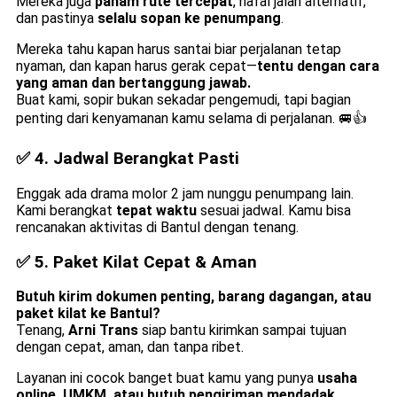
Mereka juga
paham rute tercepat
, hafal jalan alternatif,
dan pastinya
selalu sopan ke penumpang
.
Mereka tahu kapan harus santai biar perjalanan tetap
nyaman, dan kapan harus gerak cepat—
tentu dengan cara
yang aman dan bertanggung jawab.
Buat kami, sopir bukan sekadar pengemudi, tapi bagian
penting dari kenyamanan kamu selama di perjalanan. 🚐👍
✅ 4.
Jadwal Berangkat Pasti
Enggak ada drama molor 2 jam nunggu penumpang lain.
Kami berangkat
tepat waktu
sesuai jadwal. Kamu bisa
rencanakan aktivitas di Bantul dengan tenang.
✅ 5.
Paket Kilat Cepat & Aman
Butuh kirim dokumen penting, barang dagangan, atau
paket kilat ke Bantul?
Tenang,
Arni Trans
siap bantu kirimkan sampai tujuan
dengan cepat, aman, dan tanpa ribet.
Layanan ini cocok banget buat kamu yang punya
usaha
online, UMKM, atau butuh pengiriman mendadak
.