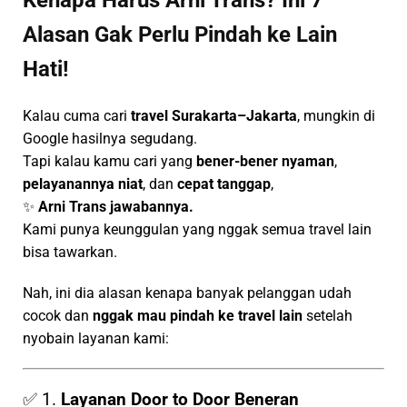
Kenapa Harus Arni Trans? Ini 7
Alasan Gak Perlu Pindah ke Lain
Hati!
Kalau cuma cari
travel Surakarta–Jakarta
, mungkin di
Google hasilnya segudang.
Tapi kalau kamu cari yang
bener-bener nyaman
,
pelayanannya niat
, dan
cepat tanggap
,
✨
Arni Trans jawabannya.
Kami punya keunggulan yang nggak semua travel lain
bisa tawarkan.
Nah, ini dia alasan kenapa banyak pelanggan udah
cocok dan
nggak mau pindah ke travel lain
setelah
nyobain layanan kami:
✅ 1.
Layanan Door to Door Beneran