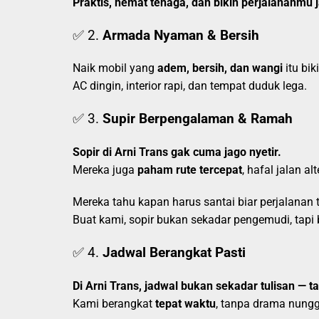
Praktis, hemat tenaga, dan bikin perjalananmu
✅ 2.
Armada Nyaman & Bersih
Naik mobil yang
adem, bersih, dan wangi
itu bik
AC dingin, interior rapi, dan tempat duduk lega.
✅ 3.
Supir Berpengalaman & Ramah
Sopir di Arni Trans gak cuma jago nyetir.
Mereka juga
paham rute tercepat
, hafal jalan al
Mereka tahu kapan harus santai biar perjalanan
Buat kami, sopir bukan sekadar pengemudi, tapi
✅ 4.
Jadwal Berangkat Pasti
Di Arni Trans, jadwal bukan sekadar tulisan — t
Kami berangkat
tepat waktu
, tanpa drama nung