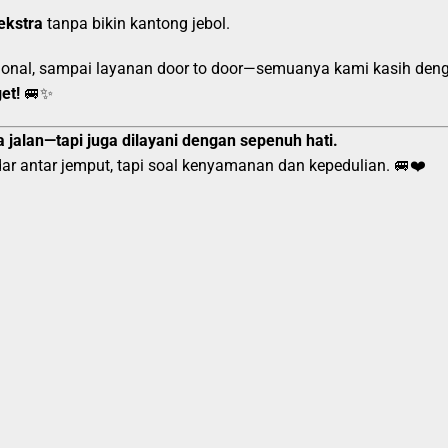
ekstra
tanpa bikin kantong jebol.
esional, sampai layanan door to door—semuanya kami kasih den
et!
🚐✨
 jalan—tapi juga dilayani dengan sepenuh hati.
ar antar jemput, tapi soal kenyamanan dan kepedulian. 🚐❤️