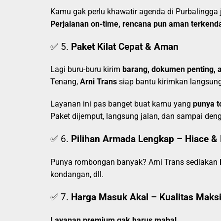
Kamu gak perlu khawatir agenda di Purbalingga 
Perjalanan on-time, rencana pun aman terkenda
✅ 5.
Paket Kilat Cepat & Aman
Lagi buru-buru kirim
barang, dokumen penting, a
Tenang,
Arni Trans
siap bantu kirimkan langsun
Layanan ini pas banget buat kamu yang
punya t
Paket dijemput, langsung jalan, dan sampai den
✅ 6.
Pilihan Armada Lengkap – Hiace & 
Punya rombongan banyak? Arni Trans sediakan
kondangan, dll.
✅ 7.
Harga Masuk Akal – Kualitas Maks
Layanan premium gak harus mahal.