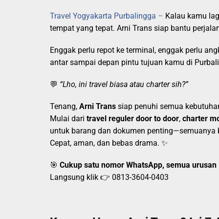
Travel Yogyakarta Purbalingga
–
Kalau kamu lagi
tempat yang tepat. Arni Trans siap bantu perjal
Enggak perlu repot ke terminal, enggak perlu an
antar sampai depan pintu tujuan kamu di Purbal
💬
“Lho, ini travel biasa atau charter sih?”
Tenang,
Arni Trans
siap penuhi semua kebutuha
Mulai dari
travel reguler door to door
,
charter mo
untuk barang dan dokumen penting—semuanya 
Cepat, aman, dan bebas drama. ✨
🎯
Cukup satu nomor WhatsApp, semua urusan 
Langsung klik 👉
0813-3604-0403