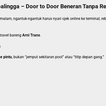
balingga – Door to Door Beneran Tanpa R
malam, ngantuk-ngantuk harus nyari ojek online ke terminal, r
travel bareng
Arni Trans
.
n
e pintu
, bukan “jemput sekitaran pool” atau “titip depan gang.”