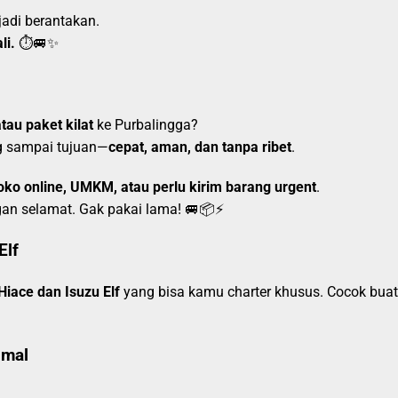
jadi berantakan.
li.
⏱️🚐✨
tau paket kilat
ke Purbalingga?
g sampai tujuan—
cepat, aman, dan tanpa ribet
.
oko online, UMKM, atau perlu kirim barang urgent
.
gan selamat. Gak pakai lama! 🚐📦⚡
Elf
Hiace dan Isuzu Elf
yang bisa kamu charter khusus. Cocok buat
imal