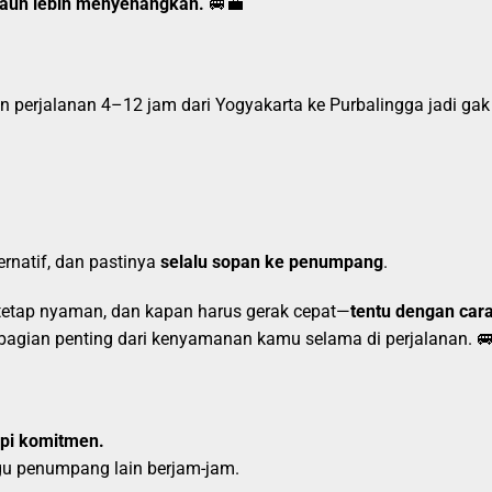
 jauh lebih menyenangkan.
🚐💼
in perjalanan 4–12 jam dari Yogyakarta ke Purbalingga jadi gak
ternatif, dan pastinya
selalu sopan ke penumpang
.
 tetap nyaman, dan kapan harus gerak cepat—
tentu dengan car
 bagian penting dari kenyamanan kamu selama di perjalanan. 
api komitmen.
gu penumpang lain berjam-jam.