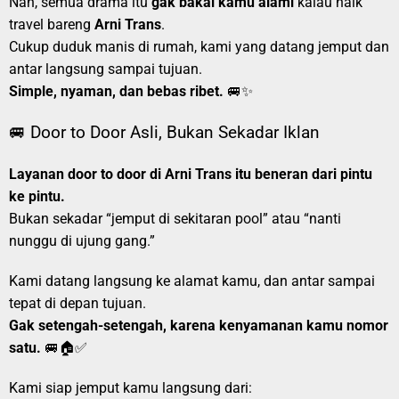
Nah, semua drama itu
gak bakal kamu alami
kalau naik
travel bareng
Arni Trans
.
Cukup duduk manis di rumah, kami yang datang jemput dan
antar langsung sampai tujuan.
Simple, nyaman, dan bebas ribet.
🚐✨
🚐 Door to Door Asli, Bukan Sekadar Iklan
Layanan door to door di Arni Trans itu beneran dari pintu
ke pintu.
Bukan sekadar “jemput di sekitaran pool” atau “nanti
nunggu di ujung gang.”
Kami datang langsung ke alamat kamu, dan antar sampai
tepat di depan tujuan.
Gak setengah-setengah, karena kenyamanan kamu nomor
satu.
🚐🏠✅
Kami siap jemput kamu langsung dari: