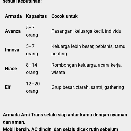
sesuai kebutuhan:
Armada
Kapasitas
Cocok untuk
5–7
Avanza
Pasangan, keluarga kecil, individu
orang
5–7
Keluarga lebih besar, pebisnis, tamu
Innova
orang
penting
8–14
Rombongan keluarga, acara kerja,
Hiace
orang
wisata
12–20
Elf
Grup besar, ziarah, santri, gathering
orang
Armada Arni Trans selalu siap antar kamu dengan nyaman
dan aman.
Mobil bersih, AC dingin, dan selalu dicek rutin sebelum