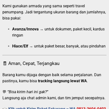
Kami gunakan armada yang sama seperti travel
penumpang. Jadi tergantung ukuran barang dan jumlahnya,
bisa pakai:
Avanza/Innova
→ untuk dokumen, paket kecil, kardus
ringan
Hiace/Elf
→ untuk paket besar, banyak, atau pindahan
🧾 Aman, Cepat, Terjangkau
Barang kamu dijaga dengan baik selama perjalanan. Dan
pastinya, kamu bisa
tracking langsung lewat WA
.
💬
“Bisa kirim hari ini gak?”
Langsung aja chat admin kami, dan tim jemput secepatnya.
👉
Klik untuk Kirim Paket Sekarang – WA
0813-3604-0403