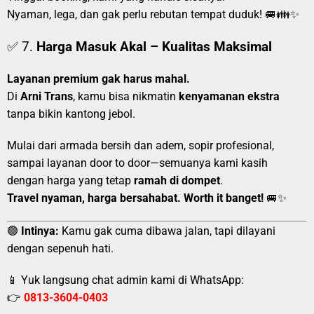
Nyaman, lega, dan gak perlu rebutan tempat duduk! 🚐👪✨
✅ 7.
Harga Masuk Akal – Kualitas Maksimal
Layanan premium gak harus mahal.
Di
Arni Trans
, kamu bisa nikmatin
kenyamanan ekstra
tanpa bikin kantong jebol.
Mulai dari armada bersih dan adem, sopir profesional,
sampai layanan door to door—semuanya kami kasih
dengan harga yang tetap
ramah di dompet
.
Travel nyaman, harga bersahabat. Worth it banget!
🚐✨
🟢
Intinya:
Kamu gak cuma dibawa jalan, tapi dilayani
dengan sepenuh hati.
📱 Yuk langsung chat admin kami di WhatsApp:
👉
0813-3604-0403