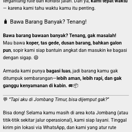
tergantung rute dan kondisi jalan. Dan ya,
kami tepat waktu
— karena kami tahu waktu kamu itu penting.
🧳 Bawa Barang Banyak? Tenang!
Bawa barang bawaan banyak? Tenang, gak masalah!
Mau bawa
koper, tas gede, dusan barang, bahkan galon
pun
, sopir kami siap bantuin angkat dan masukin ke bagasi
dengan sigap. 😄
Armada kami punya
bagasi luas
, jadi barang kamu gak
ditumpuk sembarangan—
lebih aman, lebih rapi, dan gak
ganggu kenyamanan di kabin.
🚐📦
💬
“Tapi aku di Jombang Timur, bisa dijemput gak?”
Bisa dong! Selama kamu masih di area kota Jombang (atau
titik-titik sekitar jalur operasional), kami siap layani. Tinggal
kirim pin lokasi via WhatsApp, dan kami yang atur rute