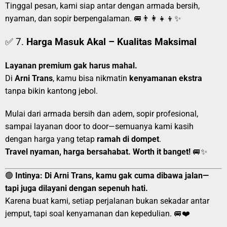
Tinggal pesan, kami siap antar dengan armada bersih,
nyaman, dan sopir berpengalaman. 🚐👨‍👩‍👧‍👦✨
✅ 7.
Harga Masuk Akal – Kualitas Maksimal
Layanan premium gak harus mahal.
Di
Arni Trans
, kamu bisa nikmatin
kenyamanan ekstra
tanpa bikin kantong jebol.
Mulai dari armada bersih dan adem, sopir profesional,
sampai layanan door to door—semuanya kami kasih
dengan harga yang tetap
ramah di dompet
.
Travel nyaman, harga bersahabat. Worth it banget!
🚐✨
🟢
Intinya:
Di Arni Trans, kamu gak cuma dibawa jalan—
tapi juga dilayani dengan sepenuh hati.
Karena buat kami, setiap perjalanan bukan sekadar antar
jemput, tapi soal kenyamanan dan kepedulian. 🚐❤️