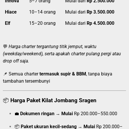
Innova
5–7 orang
Mulai dari
Rp 2.500.000
Hiace
10–14 orang
Mulai dari
Rp 3.500.000
Elf
15–20 orang
Mulai dari
Rp 4.500.000
💬
Harga charter tergantung titik jemput, waktu
(weekday/weekend), serta apakah charter pulang pergi atau
drop off saja.
📌 Semua charter
termasuk supir & BBM
, tanpa biaya
tambahan tersembunyi
📦
Harga Paket Kilat Jombang Sragen
💼
Dokumen ringan
→
Mulai
Rp 200.000–550.000
📦
Paket ukuran kecil-sedang
→
Mulai
Rp 200.000–