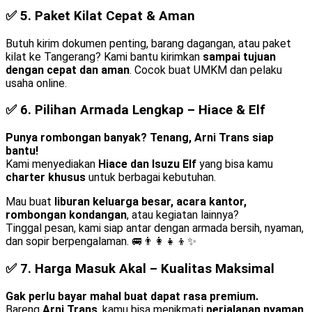
✅ 5.
Paket Kilat Cepat & Aman
Butuh kirim dokumen penting, barang dagangan, atau paket
kilat ke Tangerang? Kami bantu kirimkan
sampai tujuan
dengan cepat dan aman
. Cocok buat UMKM dan pelaku
usaha online.
✅ 6.
Pilihan Armada Lengkap – Hiace & Elf
Punya rombongan banyak? Tenang, Arni Trans siap
bantu!
Kami menyediakan
Hiace dan Isuzu Elf
yang bisa kamu
charter khusus
untuk berbagai kebutuhan.
Mau buat
liburan keluarga besar, acara kantor,
rombongan kondangan
, atau kegiatan lainnya?
Tinggal pesan, kami siap antar dengan armada bersih, nyaman,
dan sopir berpengalaman. 🚐👨‍👩‍👧‍👦✨
✅ 7.
Harga Masuk Akal – Kualitas Maksimal
Gak perlu bayar mahal buat dapat rasa premium.
Bareng
Arni Trans
, kamu bisa menikmati
perjalanan nyaman,