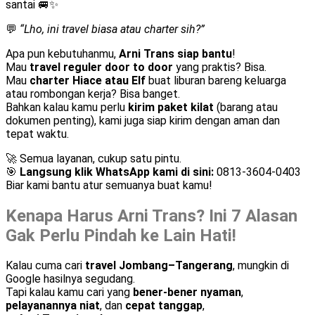
santai 🚐✨
💬
“Lho, ini travel biasa atau charter sih?”
Apa pun kebutuhanmu,
Arni Trans siap bantu
!
Mau
travel reguler door to door
yang praktis? Bisa.
Mau
charter Hiace atau Elf
buat liburan bareng keluarga
atau rombongan kerja? Bisa banget.
Bahkan kalau kamu perlu
kirim paket kilat
(barang atau
dokumen penting), kami juga siap kirim dengan aman dan
tepat waktu.
🚀 Semua layanan, cukup satu pintu.
🎯
Langsung klik WhatsApp kami di sini:
0813-3604-0403
Biar kami bantu atur semuanya buat kamu!
Kenapa Harus Arni Trans? Ini 7 Alasan
Gak Perlu Pindah ke Lain Hati!
Kalau cuma cari
travel Jombang–Tangerang
, mungkin di
Google hasilnya segudang.
Tapi kalau kamu cari yang
bener-bener nyaman
,
pelayanannya niat
, dan
cepat tanggap
,