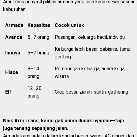
Arni Trans punya 4 pilihan armada yang bisa kamu sewa sesuai
kebutuhan:
Armada
Kapasitas
Cocok untuk
Avanza
5–7 orang
Pasangan, keluarga kecil, individu
Keluarga lebih besar, pebisnis, tamu
Innova
5–7 orang
penting
8–14
Rombongan keluarga, acara kerja,
Hiace
orang
wisata
12–20
Elf
Grup besar, ziarah, santri, gathering
orang
Naik Arni Trans, kamu gak cuma duduk nyaman—tapi
juga tenang sepanjang jalan.
Armada kami selalu dalam kondisi bersih, wangi, AC dingin, dan