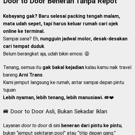
Door to Door Beneran Tanpa Repot
Kebayang gak? Baru selesai packing tengah malam,
mata udah sepet, tapi harus keluar rumah cari ojek
online ke terminal.
Sampai sana? Eh,
nungguin jadwal molor, desak-desakan
cari tempat duduk
.
Belum berangkat aja, udah bikin emosi. 😩
Tenang, semua itu
gak bakal kejadian
kalau kamu naik travel
bareng
Arni Trans
.
Kami jemput langsung ke rumah, antar sampai depan pintu
tujuan.
Lebih nyaman, lebih tenang, lebih manusiawi.
🚐❤️
🚐 Door to Door Asli, Bukan Sekadar Iklan
Layanan
door to door
di sini
beneran dari pintu ke pintu
,
bukan “jemput sekitaran pool” atau “titip depan gang.”