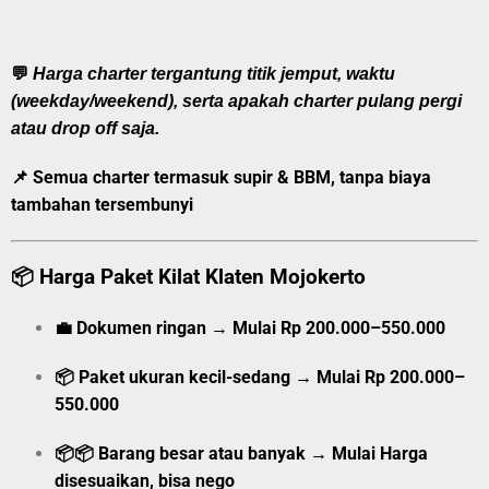
💬
Harga charter tergantung titik jemput, waktu
(weekday/weekend), serta apakah charter pulang pergi
atau drop off saja.
📌 Semua charter
termasuk supir & BBM
, tanpa biaya
tambahan tersembunyi
📦
Harga Paket Kilat Klaten Mojokerto
💼
Dokumen ringan
→
Mulai
Rp 200.000–550.000
📦
Paket ukuran kecil-sedang
→
Mulai
Rp 200.000–
550.000
📦📦
Barang besar atau banyak
→
Mulai
Harga
disesuaikan, bisa nego