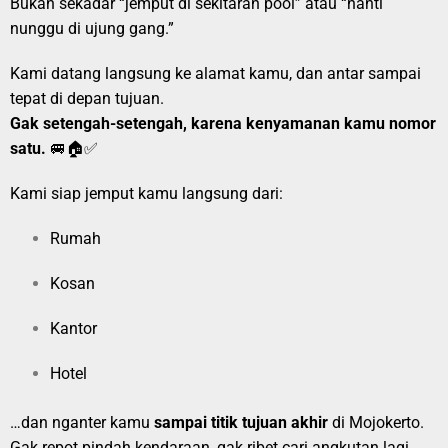
Bukan sekadar “jemput di sekitaran pool” atau “nanti
nunggu di ujung gang.”
Kami datang langsung ke alamat kamu, dan antar sampai
tepat di depan tujuan.
Gak setengah-setengah, karena kenyamanan kamu nomor
satu.
🚐🏠✅
Kami siap jemput kamu langsung dari:
Rumah
Kosan
Kantor
Hotel
…dan nganter kamu
sampai titik tujuan akhir
di Mojokerto.
Gak repot pindah kendaraan, gak ribet cari angkutan lagi.