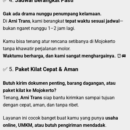
✅ 4.
Jadwal Berangkat Pasti
Gak ada drama nunggu penumpang kelamaan.
Di
Arni Trans
, kami berangkat
tepat waktu sesuai jadwal
—
bukan ngaret nunggu 1–2 jam lagi.
Kamu bisa tenang atur rencana setibanya di Mojokerto
tanpa khawatir perjalanan molor.
Waktumu berharga, dan kami sangat menghargainya.
⏰🚐
✅ 5.
Paket Kilat Cepat & Aman
Butuh kirim dokumen penting, barang dagangan, atau
paket kilat ke Mojokerto?
Tenang,
Arni Trans
siap bantu kirimkan sampai tujuan
dengan cepat, aman, dan tanpa ribet.
Layanan ini cocok banget buat kamu yang punya
usaha
online, UMKM, atau butuh pengiriman mendadak
.