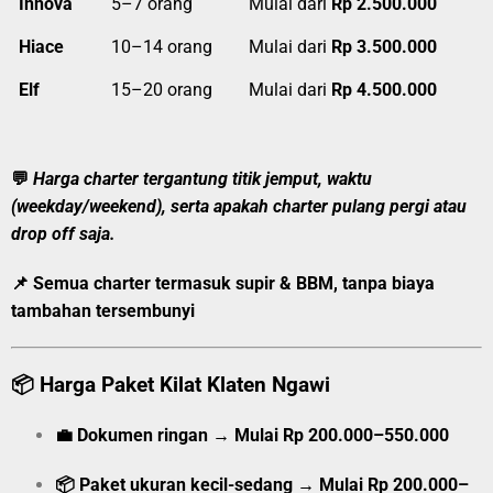
Innova
5–7 orang
Mulai dari
Rp 2.500.000
Hiace
10–14 orang
Mulai dari
Rp 3.500.000
Elf
15–20 orang
Mulai dari
Rp 4.500.000
💬
Harga charter tergantung titik jemput, waktu
(weekday/weekend), serta apakah charter pulang pergi atau
drop off saja.
📌 Semua charter
termasuk supir & BBM
, tanpa biaya
tambahan tersembunyi
📦
Harga Paket Kilat Klaten Ngawi
💼
Dokumen ringan
→
Mulai
Rp 200.000–550.000
📦
Paket ukuran kecil-sedang
→
Mulai
Rp 200.000–