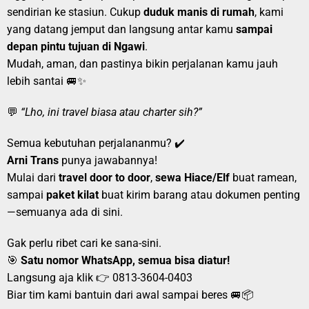
sendirian ke stasiun. Cukup
duduk manis di rumah
, kami
yang datang jemput dan langsung antar kamu
sampai
depan pintu tujuan di Ngawi
.
Mudah, aman, dan pastinya bikin perjalanan kamu jauh
lebih santai 🚐✨
💬
“Lho, ini travel biasa atau charter sih?”
Semua kebutuhan perjalananmu? ✔️
Arni Trans
punya jawabannya!
Mulai dari
travel door to door
,
sewa Hiace/Elf
buat ramean,
sampai
paket kilat
buat kirim barang atau dokumen penting
—semuanya ada di sini.
Gak perlu ribet cari ke sana-sini.
🎯
Satu nomor WhatsApp, semua bisa diatur!
Langsung aja klik 👉
0813-3604-0403
Biar tim kami bantuin dari awal sampai beres 🚐📦