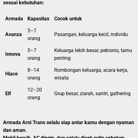
sesuai kebutuhan:
Armada
Kapasitas
Cocok untuk
5–7
Avanza
Pasangan, keluarga kecil, individu
orang
5–7
Keluarga lebih besar, pebisnis, tamu
Innova
orang
penting
8–14
Rombongan keluarga, acara kerja,
Hiace
orang
wisata
12–20
Elf
Grup besar, ziarah, santri, gathering
orang
Armada Arni Trans selalu siap antar kamu dengan nyaman
dan aman.
Mobil bersih, AC dingin, dan selalu dicek rutin sebelum