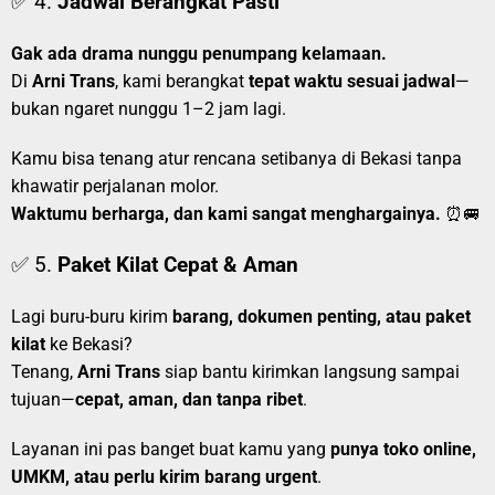
✅ 4.
Jadwal Berangkat Pasti
Gak ada drama nunggu penumpang kelamaan.
Di
Arni Trans
, kami berangkat
tepat waktu sesuai jadwal
—
bukan ngaret nunggu 1–2 jam lagi.
Kamu bisa tenang atur rencana setibanya di Bekasi tanpa
khawatir perjalanan molor.
Waktumu berharga, dan kami sangat menghargainya.
⏰🚐
✅ 5.
Paket Kilat Cepat & Aman
Lagi buru-buru kirim
barang, dokumen penting, atau paket
kilat
ke Bekasi?
Tenang,
Arni Trans
siap bantu kirimkan langsung sampai
tujuan—
cepat, aman, dan tanpa ribet
.
Layanan ini pas banget buat kamu yang
punya toko online,
UMKM, atau perlu kirim barang urgent
.