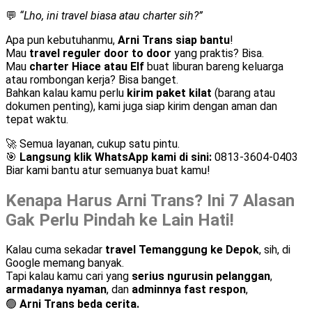
💬
“Lho, ini travel biasa atau charter sih?”
Apa pun kebutuhanmu,
Arni Trans siap bantu
!
Mau
travel reguler door to door
yang praktis? Bisa.
Mau
charter Hiace atau Elf
buat liburan bareng keluarga
atau rombongan kerja? Bisa banget.
Bahkan kalau kamu perlu
kirim paket kilat
(barang atau
dokumen penting), kami juga siap kirim dengan aman dan
tepat waktu.
🚀 Semua layanan, cukup satu pintu.
🎯
Langsung klik WhatsApp kami di sini:
0813-3604-0403
Biar kami bantu atur semuanya buat kamu!
Kenapa Harus Arni Trans? Ini 7 Alasan
Gak Perlu Pindah ke Lain Hati!
Kalau cuma sekadar
travel Temanggung ke Depok
, sih, di
Google memang banyak.
Tapi kalau kamu cari yang
serius ngurusin pelanggan
,
armadanya nyaman
, dan
adminnya fast respon
,
🟢
Arni Trans beda cerita.