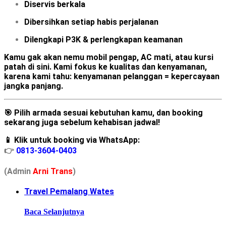
Diservis berkala
Dibersihkan setiap habis perjalanan
Dilengkapi P3K & perlengkapan keamanan
Kamu gak akan nemu mobil pengap, AC mati, atau kursi
patah di sini. Kami
fokus ke kualitas dan kenyamanan
,
karena kami tahu:
kenyamanan pelanggan = kepercayaan
jangka panjang
.
🎯 Pilih armada sesuai kebutuhan kamu, dan booking
sekarang juga sebelum kehabisan jadwal!
📱 Klik untuk booking via WhatsApp:
👉
0813-3604-0403
(Admin
A
r
ni Trans
)
Travel Pemalang Wates
Baca Selanjutnya