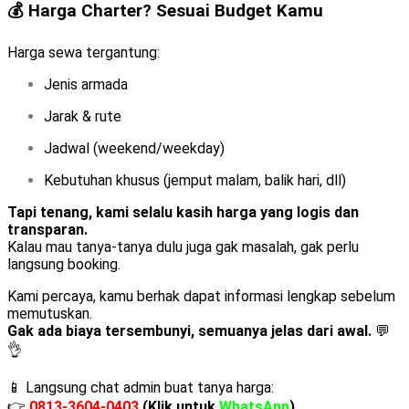
💰 Harga Charter? Sesuai Budget Kamu
Harga sewa tergantung:
Jenis armada
Jarak & rute
Jadwal (weekend/weekday)
Kebutuhan khusus (jemput malam, balik hari, dll)
Tapi tenang, kami selalu kasih harga yang logis dan
transparan.
Kalau mau tanya-tanya dulu juga gak masalah, gak perlu
langsung booking.
Kami percaya, kamu berhak dapat informasi lengkap sebelum
memutuskan.
Gak ada biaya tersembunyi, semuanya jelas dari awal.
💬
👌
📱 Langsung chat admin buat tanya harga:
👉
0813-3604-0403
(Klik untuk
WhatsApp
)