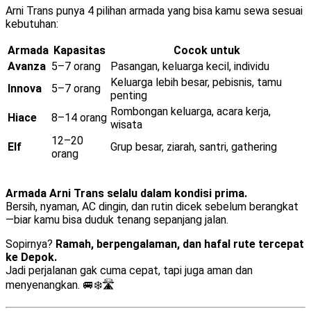
Arni Trans punya 4 pilihan armada yang bisa kamu sewa sesuai
kebutuhan:
Armada
Kapasitas
Cocok untuk
Avanza
5–7 orang
Pasangan, keluarga kecil, individu
Keluarga lebih besar, pebisnis, tamu
Innova
5–7 orang
penting
Rombongan keluarga, acara kerja,
Hiace
8–14 orang
wisata
12–20
Elf
Grup besar, ziarah, santri, gathering
orang
Armada Arni Trans selalu dalam kondisi prima.
Bersih, nyaman, AC dingin, dan rutin dicek sebelum berangkat
—biar kamu bisa duduk tenang sepanjang jalan.
Sopirnya?
Ramah, berpengalaman, dan hafal rute tercepat
ke Depok.
Jadi perjalanan gak cuma cepat, tapi juga aman dan
menyenangkan. 🚐❄️🛣️