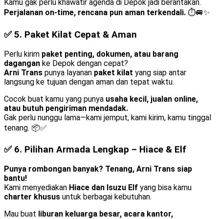
Kamu gak perlu khawatir agenda di Depok jadi berantakan.
Perjalanan on-time, rencana pun aman terkendali.
⏱️🚐✨
✅ 5.
Paket Kilat Cepat & Aman
Perlu kirim
paket penting, dokumen, atau barang
dagangan
ke Depok dengan cepat?
Arni Trans
punya layanan
paket kilat
yang siap antar
langsung ke tujuan dengan aman dan tepat waktu.
Cocok buat kamu yang punya
usaha kecil, jualan online,
atau butuh pengiriman mendadak.
Gak perlu nunggu lama—kami jemput, kami kirim, kamu tinggal
tenang. 📦✅
✅ 6.
Pilihan Armada Lengkap – Hiace & Elf
Punya rombongan banyak? Tenang, Arni Trans siap
bantu!
Kami menyediakan
Hiace dan Isuzu Elf
yang bisa kamu
charter khusus
untuk berbagai kebutuhan.
Mau buat
liburan keluarga besar, acara kantor,