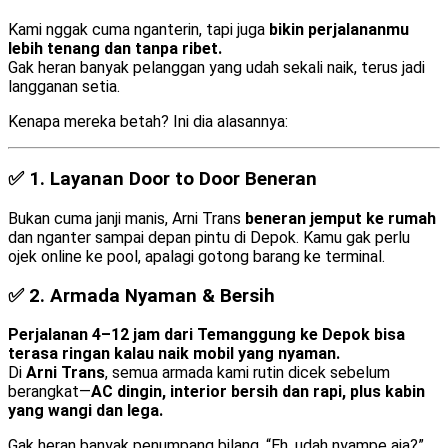
Kami nggak cuma nganterin, tapi juga
bikin perjalananmu
lebih tenang dan tanpa ribet.
Gak heran banyak pelanggan yang udah sekali naik, terus jadi
langganan setia.
Kenapa mereka betah? Ini dia alasannya:
✅ 1.
Layanan Door to Door Beneran
Bukan cuma janji manis, Arni Trans
beneran jemput ke rumah
dan nganter sampai depan pintu di Depok. Kamu gak perlu
ojek online ke pool, apalagi gotong barang ke terminal.
✅ 2.
Armada Nyaman & Bersih
Perjalanan 4–12 jam dari Temanggung ke Depok bisa
terasa ringan kalau naik mobil yang nyaman.
Di
Arni Trans
, semua armada kami rutin dicek sebelum
berangkat—
AC dingin, interior bersih dan rapi, plus kabin
yang wangi dan lega.
Gak heran banyak penumpang bilang, “Eh, udah nyampe aja?”