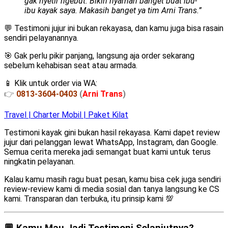
gak nyetir ngebut. Bikin nyaman banget buat ibu-
ibu kayak saya. Makasih banget ya tim Arni Trans.”
💬 Testimoni jujur ini bukan rekayasa, dan kamu juga bisa rasain
sendiri pelayanannya.
🎯 Gak perlu pikir panjang, langsung aja order sekarang
sebelum kehabisan seat atau armada.
📱 Klik untuk order via WA:
👉
0813-3604-0403
(
Arni Trans
)
Travel | Charter Mobil | Paket Kilat
Testimoni kayak gini bukan hasil rekayasa. Kami dapet review
jujur dari pelanggan lewat WhatsApp, Instagram, dan Google.
Semua cerita mereka jadi semangat buat kami untuk terus
ningkatin pelayanan.
Kalau kamu masih ragu buat pesan, kamu bisa cek juga sendiri
review-review kami di media sosial dan tanya langsung ke CS
kami. Transparan dan terbuka, itu prinsip kami 💯