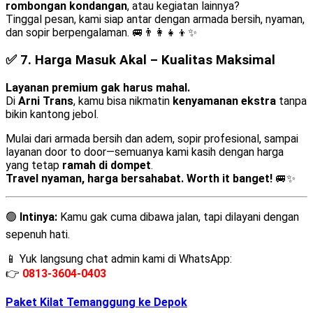
rombongan kondangan
, atau kegiatan lainnya?
Tinggal pesan, kami siap antar dengan armada bersih, nyaman,
dan sopir berpengalaman. 🚐👨‍👩‍👧‍👦✨
✅ 7.
Harga Masuk Akal – Kualitas Maksimal
Layanan premium gak harus mahal.
Di
Arni Trans
, kamu bisa nikmatin
kenyamanan ekstra
tanpa
bikin kantong jebol.
Mulai dari armada bersih dan adem, sopir profesional, sampai
layanan door to door—semuanya kami kasih dengan harga
yang tetap
ramah di dompet
.
Travel nyaman, harga bersahabat. Worth it banget!
🚐✨
🟢
Intinya:
Kamu gak cuma dibawa jalan, tapi dilayani dengan
sepenuh hati.
📱 Yuk langsung chat admin kami di WhatsApp:
👉
0813-3604-0403
Paket Kilat Temanggung ke Depok