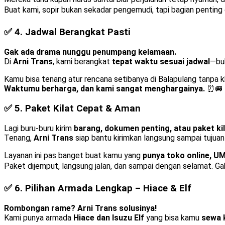
Buat kami, sopir bukan sekadar pengemudi, tapi bagian penting
✅ 4.
Jadwal Berangkat Pasti
Gak ada drama nunggu penumpang kelamaan.
Di
Arni Trans
, kami berangkat
tepat waktu sesuai jadwal
—buk
Kamu bisa tenang atur rencana setibanya di Balapulang tanpa kh
Waktumu berharga, dan kami sangat menghargainya.
⏰🚐
✅ 5.
Paket Kilat Cepat & Aman
Lagi buru-buru kirim
barang, dokumen penting, atau paket ki
Tenang,
Arni Trans
siap bantu kirimkan langsung sampai tujua
Layanan ini pas banget buat kamu yang
punya toko online, UM
Paket dijemput, langsung jalan, dan sampai dengan selamat. Ga
✅ 6.
Pilihan Armada Lengkap – Hiace & Elf
Rombongan rame? Arni Trans solusinya!
Kami punya armada
Hiace dan Isuzu Elf
yang bisa kamu
sewa 