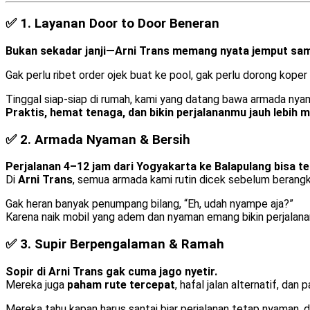
✅ 1.
Layanan Door to Door Beneran
Bukan sekadar janji—Arni Trans memang nyata jemput samp
Gak perlu ribet order ojek buat ke pool, gak perlu dorong koper 
Tinggal siap-siap di rumah, kami yang datang bawa armada nya
Praktis, hemat tenaga, dan bikin perjalananmu jauh lebih
✅ 2.
Armada Nyaman & Bersih
Perjalanan 4–12 jam dari Yogyakarta ke Balapulang bisa te
Di
Arni Trans
, semua armada kami rutin dicek sebelum berang
Gak heran banyak penumpang bilang, “Eh, udah nyampe aja?”
Karena naik mobil yang adem dan nyaman emang bikin perjalan
✅ 3.
Supir Berpengalaman & Ramah
Sopir di Arni Trans gak cuma jago nyetir.
Mereka juga
paham rute tercepat
, hafal jalan alternatif, dan 
Mereka tahu kapan harus santai biar perjalanan tetap nyaman,