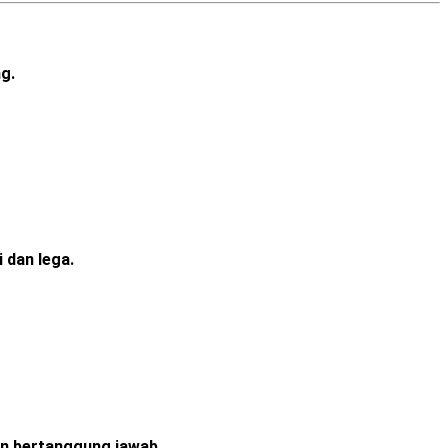
g.
i dan lega.
n bertanggung jawab.