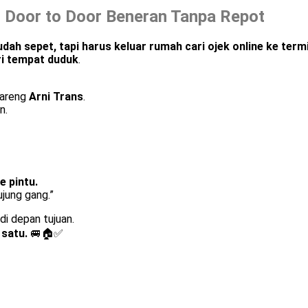
– Door to Door Beneran Tanpa Repot
h sepet, tapi harus keluar rumah cari ojek online ke termi
ri tempat duduk
.
bareng
Arni Trans
.
n.
e pintu.
ujung gang.”
i depan tujuan.
satu.
🚐🏠✅