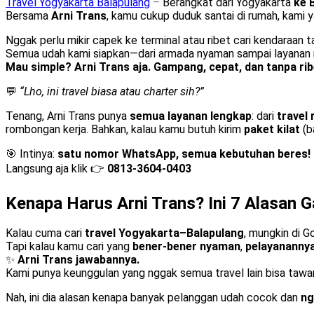
Travel Yogyakarta Balapulang
–
Berangkat dari Yogyakarta
ke 
Bersama
Arni Trans
, kamu cukup duduk santai di rumah, kami 
Nggak perlu mikir capek ke terminal atau ribet cari kendaraan 
Semua udah kami siapkan—dari armada nyaman sampai layanan 
Mau simple? Arni Trans aja. Gampang, cepat, dan tanpa rib
💬
“Lho, ini travel biasa atau charter sih?”
Tenang, Arni Trans punya
semua layanan lengkap
: dari
travel 
rombongan kerja. Bahkan, kalau kamu butuh kirim
paket kilat
(b
🎯 Intinya:
satu nomor WhatsApp, semua kebutuhan beres!
Langsung aja klik 👉
0813-3604-0403
Kenapa Harus Arni Trans? Ini 7 Alasan G
Kalau cuma cari
travel Yogyakarta–Balapulang
, mungkin di G
Tapi kalau kamu cari yang
bener-bener nyaman
,
pelayanannya
✨
Arni Trans jawabannya.
Kami punya keunggulan yang nggak semua travel lain bisa tawa
Nah, ini dia alasan kenapa banyak pelanggan udah cocok dan
ng