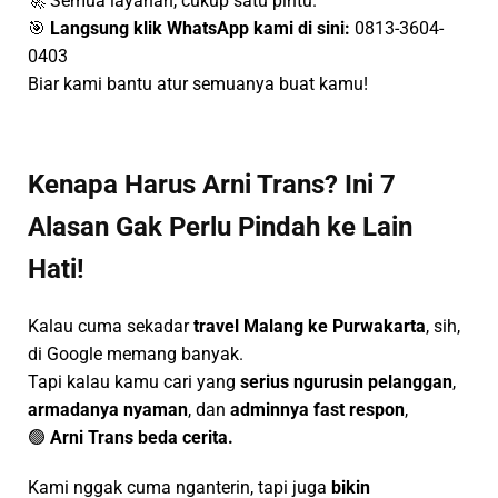
🚀 Semua layanan, cukup satu pintu.
🎯
Langsung klik WhatsApp kami di sini:
0813-3604-
0403
Biar kami bantu atur semuanya buat kamu!
Kenapa Harus Arni Trans? Ini 7
Alasan Gak Perlu Pindah ke Lain
Hati!
Kalau cuma sekadar
travel Malang ke Purwakarta
, sih,
di Google memang banyak.
Tapi kalau kamu cari yang
serius ngurusin pelanggan
,
armadanya nyaman
, dan
adminnya fast respon
,
🟢
Arni Trans beda cerita.
Kami nggak cuma nganterin, tapi juga
bikin