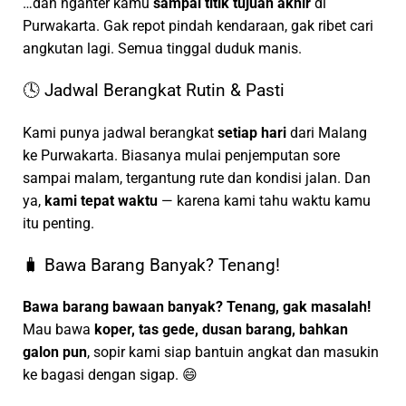
…dan nganter kamu
sampai titik tujuan akhir
di
Purwakarta. Gak repot pindah kendaraan, gak ribet cari
angkutan lagi. Semua tinggal duduk manis.
🕓 Jadwal Berangkat Rutin & Pasti
Kami punya jadwal berangkat
setiap hari
dari Malang
ke Purwakarta. Biasanya mulai penjemputan sore
sampai malam, tergantung rute dan kondisi jalan. Dan
ya,
kami tepat waktu
— karena kami tahu waktu kamu
itu penting.
🧳 Bawa Barang Banyak? Tenang!
Bawa barang bawaan banyak? Tenang, gak masalah!
Mau bawa
koper, tas gede, dusan barang, bahkan
galon pun
, sopir kami siap bantuin angkat dan masukin
ke bagasi dengan sigap. 😄